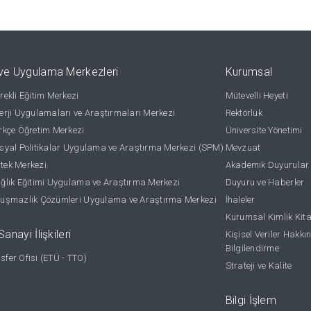
ve Uygulama Merkezleri
Kurumsal
ekli Eğitim Merkezi
Mütevelli Heyeti
rji Uygulamaları ve Araştırmaları Merkezi
Rektörlük
kçe Öğretim Merkezi
Üniversite Yönetimi
yal Politikalar Uygulama ve Araştırma Merkezi (SPM)
Mevzuat
stek Merkezi
Akademik Duyurular
lık Eğitimi Uygulama ve Araştırma Merkezi
Duyuru ve Haberler
uşmazlık Çözümleri Uygulama ve Araştırma Merkezi
İhaleler
Kurumsal Kimlik Kit
anayi İlişkileri
Kişisel Veriler Hakkı
Bilgilendirme
nsfer Ofisi (ETÜ - TTO)
Strateji ve Kalite
Bilgi İşlem