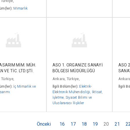
 Türkiye,
lüm(ler):
Mimarlık
ASARIM MİM. MÜH.
ASO 1. ORGANİZE SANAYİ
ASO 2
N VE TİC. LTD.ŞTİ.
BÖLGESİ MÜDÜRLÜĞÜ
SANA
 Türkiye,
Ankara, Türkiye,
Ankara
lüm(ler):
İç Mimarlık ve
İlgili Bölüm(ler):
Elektrik-
İlgili B
sarımı
Elektronik Mühendisliği
,
İktisat
,
İşletme
,
Siyaset Bilimi ve
Uluslararası İlişkiler
Önceki
16
17
18
19
20
21
2