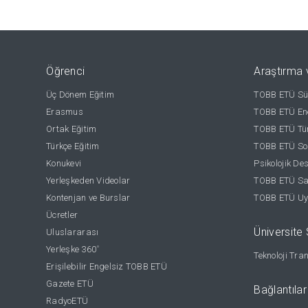
Öğrenci
Araştırma 
Üç Dönem Eğitim
TOBB ETÜ Sür
Erasmus
TOBB ETÜ Ene
Ortak Eğitim
TOBB ETÜ Tür
Türkçe Eğitim
TOBB ETÜ Sos
Konukevi
Psikolojik De
Yerleşkeden Videolar
TOBB ETÜ Sağ
Kontenjan ve Burslar
TOBB ETÜ Uy
Ücretler
Üniversite S
Uluslararası
Yerleşke 360
°
Teknoloji Tra
Erişilebilir Engelsiz TOBB ETÜ
Gazete ETÜ
Bağlantılar
RadyoETÜ