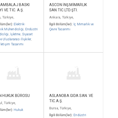
 AMBALAJ BASKI
ASCON İNŞ.MİMARLIK
İ VE TİC. A.Ş.
SAN.TİC.LTD.ŞTİ.
, Türkiye,
Ankara, Türkiye,
ölüm(ler):
Elektrik-
İlgili Bölüm(ler):
İç Mimarlık ve
nik Mühendisliği
,
Endüstri
Çevre Tasarımı
isliği
,
İşletme
,
Siyaset
e Uluslararası İlişkiler
,
İletişim Tasarımı
N HUKUK BÜROSU
ASLANOBA GIDA SAN. VE
TİC.A.Ş.
l, Türkiye,
Bursa, Türkiye,
ölüm(ler):
Hukuk
İlgili Bölüm(ler):
Endüstri