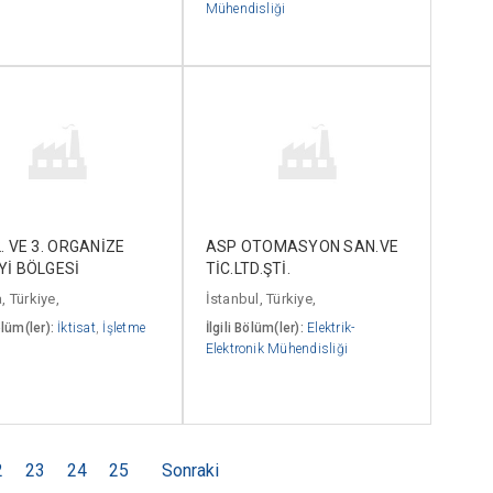
Mühendisliği
. VE 3. ORGANİZE
ASP OTOMASYON SAN.VE
Yİ BÖLGESİ
TİC.LTD.ŞTİ.
, Türkiye,
İstanbul, Türkiye,
ölüm(ler):
İktisat
,
İşletme
İlgili Bölüm(ler):
Elektrik-
Elektronik Mühendisliği
2
23
24
25
Sonraki