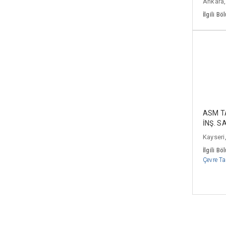
Ankara,
İlgili Bö
ASM T
İNŞ. SA
Kayseri,
İlgili Bö
Çevre Ta