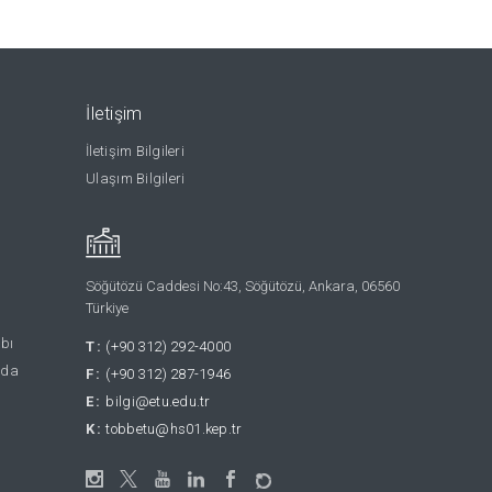
İletişim
İletişim Bilgileri
Ulaşım Bilgileri
Söğütözü Caddesi No:43, Söğütözü, Ankara, 06560
Türkiye
abı
T:
(+90 312) 292-4000
nda
F:
(+90 312) 287-1946
E:
bilgi@etu.edu.tr
K:
tobbetu@hs01.kep.tr