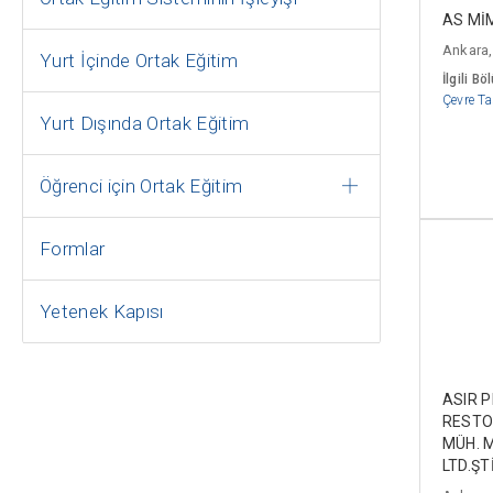
AS Mİ
Ankara,
Yurt İçinde Ortak Eğitim
İlgili Bö
Çevre Ta
Yurt Dışında Ortak Eğitim
Öğrenci için Ortak Eğitim
Formlar
Yetenek Kapısı
ASIR 
RESTO
MÜH. M
LTD.ŞTİ