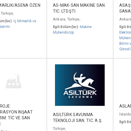
MARLIK/ASENA ÖZEN
AS-MAK-SAN MAKİNE SAN.
ASAŞ
TİC. LTD.ŞTİ.
SANAY
 Türkiye,
Ankara, Türkiye,
Ankara
lüm(ler):
İç Mimarlık ve
sarımı
İlgili Bölüm(ler):
Makine
İlgili B
Mühendisliği
Elektro
Mühend
Bilimi v
Görsel 
PROJE
ASLA
RASYON İNŞAAT
İstanbu
ASİLTÜRK SAVUNMA
İM. TİC VE SAN
TEKNOLOJİ SAN. TİC. A.Ş.
İlgili B
.
Türkiye,