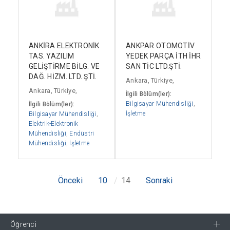
ANKİRA ELEKTRONİK
ANKPAR OTOMOTİV
TAS. YAZILIM
YEDEK PARÇA İTH İHR
GELİŞTİRME BİLG. VE
SAN TİC LTD.ŞTİ.
DAĞ. HİZM. LTD. ŞTİ.
Ankara, Türkiye,
Ankara, Türkiye,
İlgili Bölüm(ler):
Bilgisayar Mühendisliği
,
İlgili Bölüm(ler):
İşletme
Bilgisayar Mühendisliği
,
Elektrik-Elektronik
Mühendisliği
,
Endüstri
Mühendisliği
,
İşletme
Önceki
10
14
Sonraki
Öğrenci