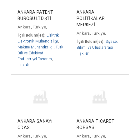
ANKARA PATENT
ANKARA
BÜROSU LTD.ŞTİ.
POLİTİKALAR
MERKEZİ
Ankara, Türkiye,
Ankara, Türkiye,
İlgili Bölüm(ler):
Elektrik-
Elektronik Mühendisliği
,
İlgili Bölüm(ler):
Siyaset
Makine Mühendisliği
,
Türk
Bilimi ve Uluslararası
Dili ve Edebiyatı
,
İlişkiler
Endüstriyel Tasarım
,
Hukuk
ANKARA SANAYİ
ANKARA TİCARET
ODASI
BORSASI
Ankara, Türkiye,
Ankara, Türkiye,