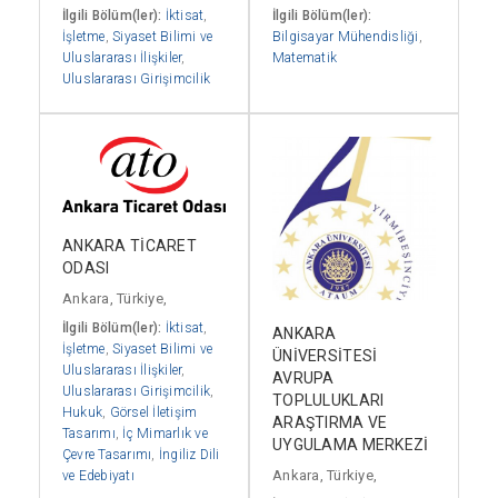
İlgili Bölüm(ler):
İktisat
,
İlgili Bölüm(ler):
İşletme
,
Siyaset Bilimi ve
Bilgisayar Mühendisliği
,
Uluslararası İlişkiler
,
Matematik
Uluslararası Girişimcilik
ANKARA TİCARET
ODASI
Ankara, Türkiye,
İlgili Bölüm(ler):
İktisat
,
ANKARA
İşletme
,
Siyaset Bilimi ve
ÜNİVERSİTESİ
Uluslararası İlişkiler
,
AVRUPA
Uluslararası Girişimcilik
,
TOPLULUKLARI
Hukuk
,
Görsel İletişim
ARAŞTIRMA VE
Tasarımı
,
İç Mimarlık ve
UYGULAMA MERKEZİ
Çevre Tasarımı
,
İngiliz Dili
Ankara, Türkiye,
ve Edebiyatı