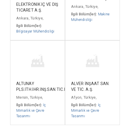
ELEKTRONİK İÇ VE DIŞ
Ankara, Türkiye,
TİCARET A.Ş.
İlgili Bölüm(ler):
Makine
Ankara, Türkiye,
Mühendisliği
İlgili Bölüm(ler):
Bilgisayar Mühendisliği
ALTUNAY
ALVER İNŞAAT SAN.
PLS.İTH.İHR.İNŞ.SAN.TİC.LTD.ŞTİ.
VE TİC. A.Ş.
Mersin, Türkiye,
Afyon, Türkiye,
İlgili Bölüm(ler):
İç
İlgili Bölüm(ler):
İç
Mimarlık ve Çevre
Mimarlık ve Çevre
Tasarımı
Tasarımı