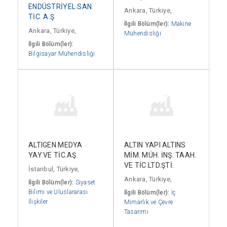
ENDÜSTRİYEL SAN.
Ankara, Türkiye,
TİC. A.Ş
İlgili Bölüm(ler):
Makine
Ankara, Türkiye,
Mühendisliği
İlgili Bölüm(ler):
Bilgisayar Mühendisliği
ALTIGEN MEDYA
ALTIN YAPI ALTINS
YAY.VE TİC.AŞ.
MİM. MÜH. İNŞ. TAAH.
VE TİC.LTD.ŞTİ.
İstanbul, Türkiye,
Ankara, Türkiye,
İlgili Bölüm(ler):
Siyaset
Bilimi ve Uluslararası
İlgili Bölüm(ler):
İç
İlişkiler
Mimarlık ve Çevre
Tasarımı