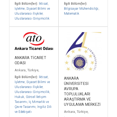
İlgili Bölüm(ler):
İktisat
,
İlgili Bölüm(ler):
İşletme
,
Siyaset Bilimi ve
Bilgisayar Mühendisliği
,
Uluslararası İlişkiler
,
Matematik
Uluslararası Girişimcilik
ANKARA TİCARET
ODASI
Ankara, Türkiye,
İlgili Bölüm(ler):
İktisat
,
ANKARA
İşletme
,
Siyaset Bilimi ve
ÜNİVERSİTESİ
Uluslararası İlişkiler
,
AVRUPA
Uluslararası Girişimcilik
,
TOPLULUKLARI
Hukuk
,
Görsel İletişim
ARAŞTIRMA VE
Tasarımı
,
İç Mimarlık ve
UYGULAMA MERKEZİ
Çevre Tasarımı
,
İngiliz Dili
Ankara, Türkiye,
ve Edebiyatı