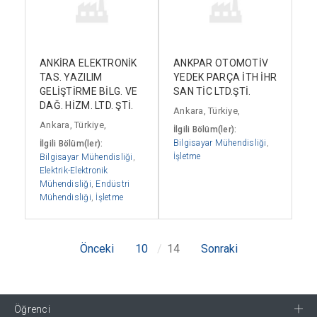
ANKİRA ELEKTRONİK
ANKPAR OTOMOTİV
TAS. YAZILIM
YEDEK PARÇA İTH İHR
GELİŞTİRME BİLG. VE
SAN TİC LTD.ŞTİ.
DAĞ. HİZM. LTD. ŞTİ.
Ankara, Türkiye,
Ankara, Türkiye,
İlgili Bölüm(ler):
Bilgisayar Mühendisliği
,
İlgili Bölüm(ler):
İşletme
Bilgisayar Mühendisliği
,
Elektrik-Elektronik
Mühendisliği
,
Endüstri
Mühendisliği
,
İşletme
Önceki
10
14
Sonraki
Öğrenci