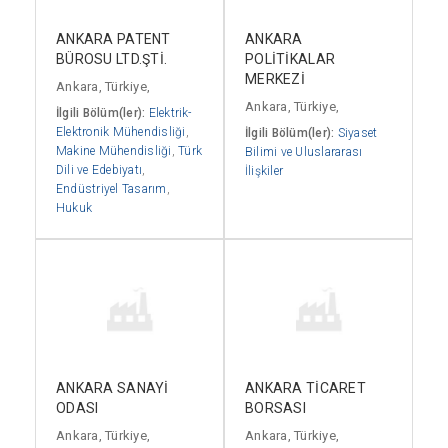
ANKARA PATENT
ANKARA
BÜROSU LTD.ŞTİ.
POLİTİKALAR
MERKEZİ
Ankara, Türkiye,
Ankara, Türkiye,
İlgili Bölüm(ler):
Elektrik-
Elektronik Mühendisliği
,
İlgili Bölüm(ler):
Siyaset
Makine Mühendisliği
,
Türk
Bilimi ve Uluslararası
Dili ve Edebiyatı
,
İlişkiler
Endüstriyel Tasarım
,
Hukuk
ANKARA SANAYİ
ANKARA TİCARET
ODASI
BORSASI
Ankara, Türkiye,
Ankara, Türkiye,