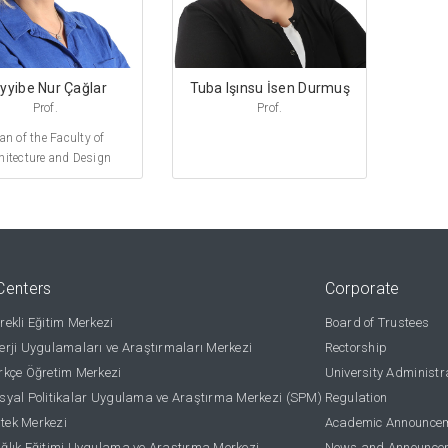
yyibe Nur Çağlar
Tuba Işınsu İsen Durmuş
Prof.
Prof.
an of the Faculty of
hitecture and Design
Centers
Corporate
ekli Eğitim Merkezi
Board of Trustees
rji Uygulamaları ve Araştırmaları Merkezi
Rectorship
kçe Öğretim Merkezi
University Administr
yal Politikalar Uygulama ve Araştırma Merkezi (SPM)
Regulation
stek Merkezi
Academic Announce
lık Eğitimi Uygulama ve Araştırma Merkezi
News and Announce