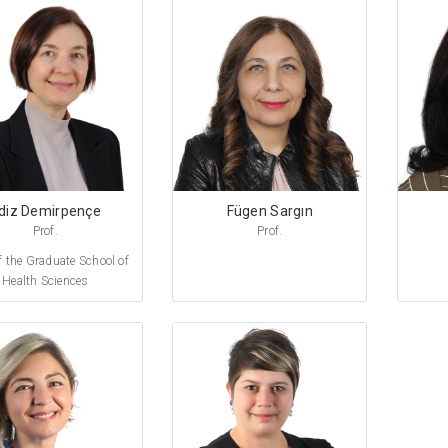
diz Demirpençe
Fügen Sargın
Prof.
Prof.
f the Graduate School of
Health Sciences