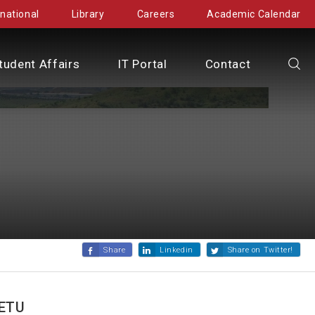
rnational
Library
Careers
Academic Calendar
tudent Affairs
IT Portal
Contact
Share
Linkedin
Share on Twitter!
 ETU