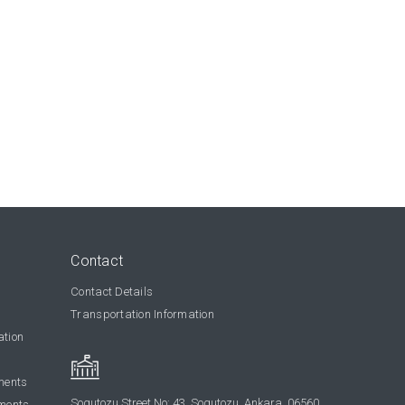
Contact
Contact Details
Transportation Information
ation
ments
Sogutozu Street No: 43, Sogutozu, Ankara, 06560
ments