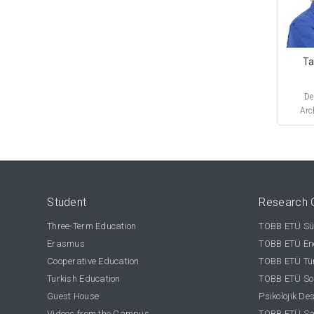
Ta
De
Arc
Student
Research 
Three-Term Education
TOBB ETÜ Sür
Erasmus
TOBB ETÜ Ene
Cooperative Education
TOBB ETÜ Tür
Turkish Education
TOBB ETÜ Sos
Guest House
Psikolojik De
Videos from the Campus
TOBB ETÜ Sağ