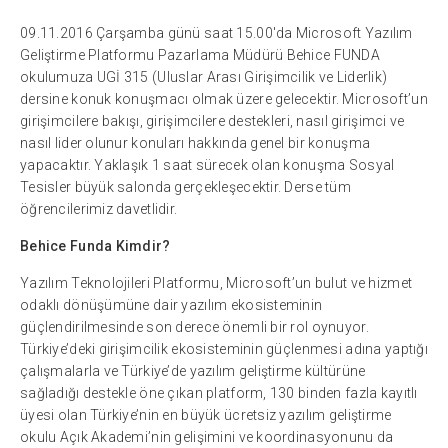
09.11.2016 Çarşamba günü saat 15.00'da Microsoft Yazılım
Geliştirme Platformu Pazarlama Müdürü Behice FUNDA
okulumuza UGİ 315 (Uluslar Arası Girişimcilik ve Liderlik)
dersine konuk konuşmacı olmak üzere gelecektir. Microsoft’un
girişimcilere bakışı, girişimcilere destekleri, nasıl girişimci ve
nasıl lider olunur konuları hakkında genel bir konuşma
yapacaktır. Yaklaşık 1 saat sürecek olan konuşma Sosyal
Tesisler büyük salonda gerçekleşecektir. Derse tüm
öğrencilerimiz davetlidir.
Behice Funda Kimdir?
Yazılım Teknolojileri Platformu, Microsoft’un bulut ve hizmet
odaklı dönüşümüne dair yazılım ekosisteminin
güçlendirilmesinde son derece önemli bir rol oynuyor.
Türkiye’deki girişimcilik ekosisteminin güçlenmesi adına yaptığı
çalışmalarla ve Türkiye’de yazılım geliştirme kültürüne
sağladığı destekle öne çıkan platform, 130 binden fazla kayıtlı
üyesi olan Türkiye’nin en büyük ücretsiz yazılım geliştirme
okulu Açık Akademi’nin gelişimini ve koordinasyonunu da