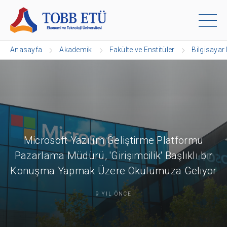
Anasayfa
Akademik
Fakülte ve Enstitüler
Bilgisayar
Microsoft Yazılım Geliştirme Platformu
Pazarlama Müdürü, 'Girişimcilik' Başlıklı bir
Konuşma Yapmak Üzere Okulumuza Geliyor
9 YIL ÖNCE