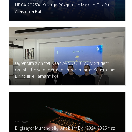
HPCA 2025’te Kasırga Rüzgarı: Üç Makale, Tek Bir
Araştırma Kültürü
1 YIL ÖNCE
Öğrencimiz Ahmet Kaan Avcı ODTÜ ACM Student
Chapter Üniversitelerarası Programlama Yarışmasını
Birincilikle Tamamladı!
1 YIL ÖNCE
Bilgisayar Mühendisliği Anabilim Dalı 2024-2025 Yaz