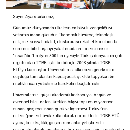
Sayın Ziyaretçilerimiz,
Günümüz dünyasında ülkelerin en büyük zenginliği iyi
yetişmiş insan gücüdür. Ekonomik büyüme, teknolojik
gelişme, sosyal adalet, uluslararası rekabet konularında
sürdürülebilir başarıyı yakalamada en önemli unsur
"insan"dır. 1 milyon 300 bin üyesiyle Türk iş dünyasının çatı
örgütü olan TOBB, işte bu bilinçle 2003 yılında TOBB
ETÜ'yü kurmuştur. Üniversitemiz ülkemizin gereksinim
duyduğu tüm alanları kapsayacak şekilde topyekun bir
nitelikli insan yetiştirme hareketini başlatmıştır.
Üniversitemiz, güçlü akademik kadrosuyla, özgün ve
evrensel bilgi üreten, üretilen bilgiyi toplumun yararına
sunan, girişimci insan gücü yetiştirmeyi Türkiye’nin
geleceğine en büyük katkı olarak görmektedir. TOBB ETÜ
ayrıca, lider kişilikli, girişimci insanlar yetiştiren bir
üniversite olarak tasarlanmıştır, mayasında girişimcilik ruhu