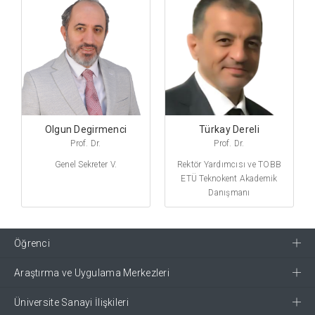
Olgun Degirmenci
Türkay Dereli
Prof. Dr.
Prof. Dr.
Genel Sekreter V.
Rektör Yardımcısı ve TOBB
ETÜ Teknokent Akademik
Danışmanı
Öğrenci
Araştırma ve Uygulama Merkezleri
Üniversite Sanayi İlişkileri