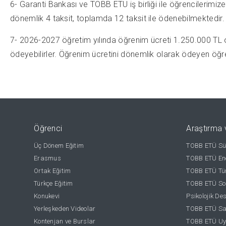
6- Garanti Bankası ve TOBB ETÜ iş birliği ile öğrencilerimize
dönemlik 4 taksit, toplamda 12 taksit ile ödenebilmektedir.
7- 2026-2027 öğretim yılında öğrenim ücreti 1.250.000 TL ol
ödeyebilirler. Öğrenim ücretini dönemlik olarak ödeyen öğren
Öğrenci
Araştırma 
Üç Dönem Eğitim
TOBB ETÜ Sür
Erasmus
TOBB ETÜ Ene
Ortak Eğitim
TOBB ETÜ Tür
Türkçe Eğitim
TOBB ETÜ Sos
Konukevi
Psikolojik De
Yerleşkeden Videolar
TOBB ETÜ Sağ
Kontenjan ve Burslar
TOBB ETÜ Uy