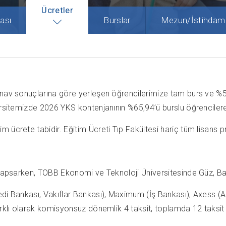
Ücretler
ası
Burslar
Mezun/İstihdam
ınav sonuçlarına göre yerleşen öğrencilerimize tam burs ve %5
ersitemizde 2026 YKS kontenjanının %65,94’ü burslu öğrencilere 
crete tabidir. Eğitim Ücreti Tıp Fakültesi hariç tüm lisans prog
.
i kapsarken, TOBB Ekonomi ve Teknoloji Üniversitesinde Güz, 
edi Bankası, Vakıflar Bankası), Maximum (İş Bankası), Axess (A
arklı olarak komisyonsuz dönemlik 4 taksit, toplamda 12 taksit