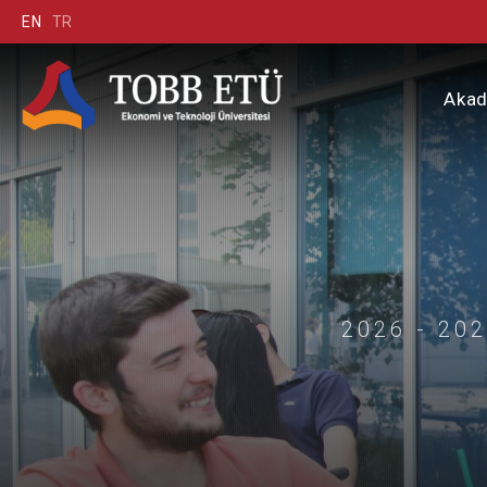
EN
TR
Aka
2026 - 20