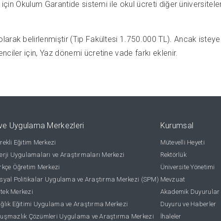
 için Okulum Garantide sistemi ile okul ücreti diğer üniversite
arak belirlenmiştir (Tıp Fakültesi 1.750.000 TL). Ancak isteyen
ciler için, Yaz dönemi ücretine vade farkı eklenir.
ve Uygulama Merkezleri
Kurumsal
ekli Eğitim Merkezi
Mütevelli Heyeti
rji Uygulamaları ve Araştırmaları Merkezi
Rektörlük
kçe Öğretim Merkezi
Üniversite Yönetimi
yal Politikalar Uygulama ve Araştırma Merkezi (SPM)
Mevzuat
stek Merkezi
Akademik Duyurular
lık Eğitimi Uygulama ve Araştırma Merkezi
Duyuru ve Haberler
uşmazlık Çözümleri Uygulama ve Araştırma Merkezi
İhaleler