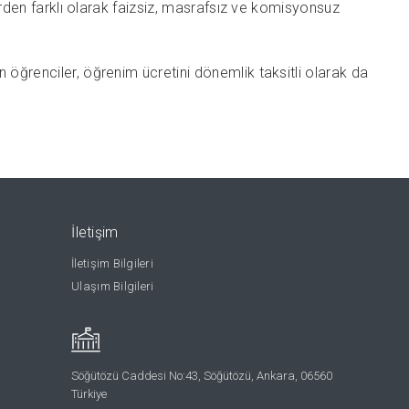
lerden farklı olarak faizsiz, masrafsız ve komisyonsuz
 öğrenciler, öğrenim ücretini dönemlik taksitli olarak da
İletişim
İletişim Bilgileri
Ulaşım Bilgileri
Söğütözü Caddesi No:43, Söğütözü, Ankara, 06560
Türkiye