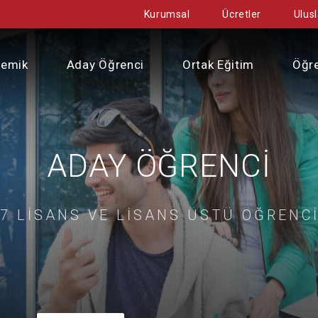
Kurumsal
Ücretler
Ulusl
demik
Aday Öğrenci
Ortak Eğitim
Öğre
ADAY ÖĞRENCİ
27 LİSANS VE LİSANS ÜSTÜ ÖĞRENC