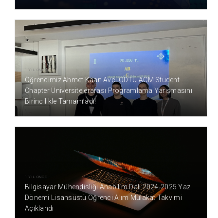
1 YIL ÖNCE
Öğrencimiz Ahmet Kaan Avcı ODTÜ ACM Student
Chapter Üniversitelerarası Programlama Yarışmasını
Birincilikle Tamamladı!
1 YIL ÖNCE
Bilgisayar Mühendisliği Anabilim Dalı 2024-2025 Yaz
Dönemi Lisansüstü Öğrenci Alım Mülakat Takvimi
Açıklandı