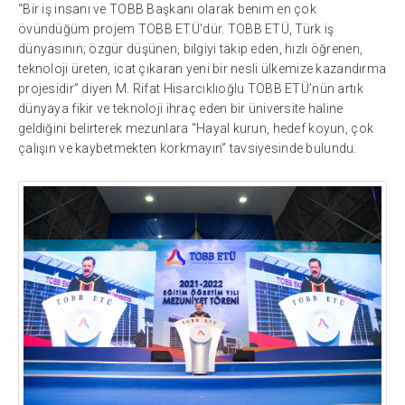
“Bir iş insanı ve TOBB Başkanı olarak benim en çok
övündüğüm projem TOBB ETÜ’dür. TOBB ETÜ, Türk iş
dünyasının; özgür düşünen, bilgiyi takip eden, hızlı öğrenen,
teknoloji üreten, icat çıkaran yeni bir nesli ülkemize kazandırma
projesidir” diyen M. Rifat Hisarcıklıoğlu TOBB ETÜ’nün artık
dünyaya fikir ve teknoloji ihraç eden bir üniversite haline
geldiğini belirterek mezunlara “Hayal kurun, hedef koyun, çok
çalışın ve kaybetmekten korkmayın” tavsiyesinde bulundu.