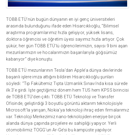
TOBB ETÜ’nün bugün dünyanın en iyi genç üniversiteleri
arasında bulunduğunu ifade eden Hisarcıklıoğlu, “Bilimsel
araştırma programlarımız hızla gelişiyor, yüksek lisans,
doktora öğrencisi ve öğretim üyesi sayımız hızla artıyor. Çok
şükür, her gün TOBB ETÜ’lü öğrencilerimizin, sayısı 9 bini aşan
mezunlarımızın ve hocalarımızın başarılarıyla göğsümüz
kabarıyor” diye konuştu.
TOBB ETÜ mezunlarının Tesla’dan Apple’a dünya devlerinde
başarılı işlere imza attığını bildiren Hisarcıklıoğlu şunları
söyledi: “Tıp Fakültemiz Tıpta Uzmanlık Sınavı’nda kısa sürede
ilk 3’e girdi. İşte geçtiğimiz dönem hem TUS hem KPSS birincisi
de TOBB ETÜ’den çıktı. TOBB ETÜ Teknoloji ve Transfer
Ofisinde, geliştirdiği 3 boyutlu görüntü aktarım teknolojisiyle
Microsoft’la yarışan, Nokia’ya teknoloji ihraç eden firmalarımız
var. Teknoloji Merkezimiz nano-teknolojiden enerjiye birçok
alanda dünya çapında projelere ev sahipliği yapıyor. Yerli
otomobilimiz TOGG’un Ar-Ge’si bu kampüste yapılıyor.