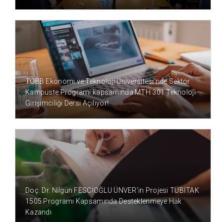
6 AY ÖNCE
TOBB Ekonomi ve Teknoloji Üniversitesi’nde Sektör
Kampüste Programı kapsamında MTH 301 Teknoloji
Girişimciliği Dersi Açılıyor!
7 AY ÖNCE
Doç. Dr. Nilgün FESCİOĞLU ÜNVER’in Projesi TÜBİTAK
1505 Programı Kapsamında Desteklenmeye Hak
Kazandı