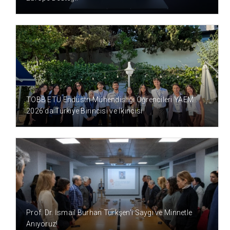
1 AY ÖNCE
TOBB ETÜ Endüstri Mühendisliği Öğrencileri YAEM
2026’da Türkiye Birincisi ve İkincisi
5 AY ÖNCE
Prof. Dr. İsmail Burhan Türkşen’i Saygı ve Minnetle
Anıyoruz!