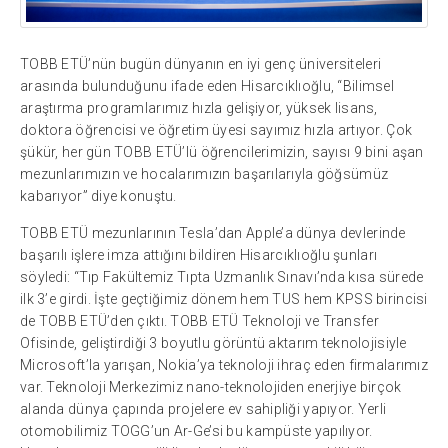
TOBB ETÜ’nün bugün dünyanın en iyi genç üniversiteleri
arasında bulunduğunu ifade eden Hisarcıklıoğlu, “Bilimsel
araştırma programlarımız hızla gelişiyor, yüksek lisans,
doktora öğrencisi ve öğretim üyesi sayımız hızla artıyor. Çok
şükür, her gün TOBB ETÜ’lü öğrencilerimizin, sayısı 9 bini aşan
mezunlarımızın ve hocalarımızın başarılarıyla göğsümüz
kabarıyor” diye konuştu.
TOBB ETÜ mezunlarının Tesla’dan Apple’a dünya devlerinde
başarılı işlere imza attığını bildiren Hisarcıklıoğlu şunları
söyledi: “Tıp Fakültemiz Tıpta Uzmanlık Sınavı’nda kısa sürede
ilk 3’e girdi. İşte geçtiğimiz dönem hem TUS hem KPSS birincisi
de TOBB ETÜ’den çıktı. TOBB ETÜ Teknoloji ve Transfer
Ofisinde, geliştirdiği 3 boyutlu görüntü aktarım teknolojisiyle
Microsoft’la yarışan, Nokia’ya teknoloji ihraç eden firmalarımız
var. Teknoloji Merkezimiz nano-teknolojiden enerjiye birçok
alanda dünya çapında projelere ev sahipliği yapıyor. Yerli
otomobilimiz TOGG’un Ar-Ge’si bu kampüste yapılıyor.