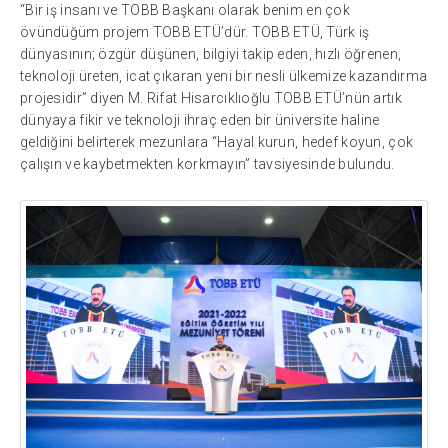
“Bir iş insanı ve TOBB Başkanı olarak benim en çok
övündüğüm projem TOBB ETÜ’dür. TOBB ETÜ, Türk iş
dünyasının; özgür düşünen, bilgiyi takip eden, hızlı öğrenen,
teknoloji üreten, icat çıkaran yeni bir nesli ülkemize kazandırma
projesidir” diyen M. Rifat Hisarcıklıoğlu TOBB ETÜ’nün artık
dünyaya fikir ve teknoloji ihraç eden bir üniversite haline
geldiğini belirterek mezunlara “Hayal kurun, hedef koyun, çok
çalışın ve kaybetmekten korkmayın” tavsiyesinde bulundu.