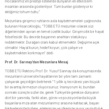
Hocalarımız en prestijli listelerde dünyanın en etkili bilim
insanları arasında gösteriliyor. Tüm bunlar gösteriyor ki
ektiğimiz tohum tuttu.”
Mezunlara girişimci ruhlarını asla kaybetmemeleri çağrısında
bulunan Hisarcıklıoğlu, “TOBB ETÜ mezunları olarak sizi
diğerlerinden ayıran en temel özellik budur. Girişimcilik bir hayat
felsefesidir. Bu devirde başarının anahtarı statükoyu
reddetmektir. Durağan olanı kabul etmemektir. Değişime açık
olmaktır. Hayal kurun, hedef koyun, çok çalışın ve
kaybetmekten korkmayın” dedi.
Prof. Dr. Sarınay’dan Mezunlara Mesaj
TOBB ETÜ Rektörü Prof. Dr. Yusuf Sarınay da konuşmasında
mezunların üniversite hayatlarının bir yılını tam zamanlı
çalışarak geçirdiğini belirterek “1 yıllık iş tecrübesi yani büyük
bir avantaj ile mezun oluyorsunuz. İnanıyorum ki; bundan
sonraki süreçte sizler de, gerek Türkiye’de gerekse dünyanın
dört bir yanında, farklı alan, görev ve pozisyonlarda büyük
başarılara imza atan mezunlarımız arasına katılacak, başarı
hikâyelerinizle bizlere, ailelerinize ve ülkemize gurur ve mutluluk