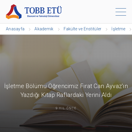
Anasayfa
Akademik
Fakülte ve Enstitüler
İşletme
İşletme Bölümü Öğrencimiz Fırat Can Ayvaz'ın
Yazdığı Kitap Raflardaki Yerini Aldı
9 YIL ÖNCE