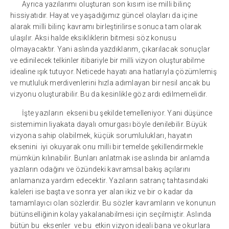
Ayrıca yazılarımı oluşturan son kısım ise milli bilinç
hissiyatıdır. Hayat ve yaşadığımız güncel olayları da içine
alarak milli bilinç kavramı birleştirilirse sonuca tam olarak
ulaşılır. Aksi halde eksikliklerin bitmesi söz konusu
olmayacaktır. Yani aslında yazdıklarım, çıkarılacak sonuçlar
ve edinilecek telkinler itibariyle bir milli vizyon oluşturabilme
idealine ışık tutuyor. Neticede hayatı ana hatlarıyla çözümlemiş
ve mutluluk merdivenlerini hızla adımlayan bir nesil ancak bu
vizyonu oluşturabilir. Bu da kesinlikle göz ardı edilmemelidir.
İşte yazıların ekseni bu şekilde temelleniyor. Yani düşünce
sistemimin liyakata dayalı omurgası böyle denilebilir. Büyük
vizyona sahip olabilmek, küçük sorumlulukları, hayatın
eksenini iyi okuyarak onu milli bir temelde şekillendirmekle
mümkün kılınabilir. Bunları anlatmak ise aslında bir anlamda
yazıların odağını ve özündeki kavramsal bakış açılarını
anlamanıza yardım edecektir. Yazıların satranç tahtasındaki
kaleleri ise başta ve sonra yer alan ikiz ve bir o kadar da
tamamlayıcı olan sözlerdir. Bu sözler kavramların ve konunun
bütünselliğinin kolay yakalanabilmesi için seçilmiştir. Aslında
bütün bu eksenler ve bu etkin vizyon ideali bana ve okurlara