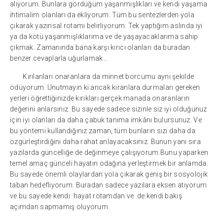
alıyorum. Bunlara gördüğüm yaşanmışlıkları ve kendi yaşama
ihtimalim olanları da ekliyorum. Tüm bu sentezlerden yola
çıkarak yazınsal rotamı belirliyorum. Tek yaptığım aslında iyi
ya da kötü yaşanmışlıklarıma ve de yaşayacaklarıma sahip
çıkmak. Zamanında bana karşı kırıcı olanları da buradan
benzer cevaplarla uğurlamak…
Kırılanları onaranlara da minnet borcumu aynı şekilde
ödüyorum. Unutmayın ki ancak kıranlara durmaları gereken
yerleri öğrettiğinizde kırıkları gerçek manada onaranların
değerini anlarsınız. Bu sayede sadece sizinle siz iyi olduğunuz
için iyi olanları da daha çabuk tanıma imkânı bulursunuz. Ve
bu yöntemi kullandığınız zaman, tüm bunların sizi daha da
özgürleştirdiğini daha rahat anlayacaksınız. Bunun yanı sıra
yazılarda güncelliğe de değinmeye çalışıyorum.Bunu yaparken
temel amaç günceli hayatın odağına yerleştirmek bir anlamda.
Bu sayede önemli olaylardan yola çıkarak geniş bir sosyolojik
taban hedefliyorum. Buradan sadece yazılara eksen atıyorum
ve bu sayede kendi hayat rotamdan ve de kendi bakış
açımdan sapmamış oluyorum.