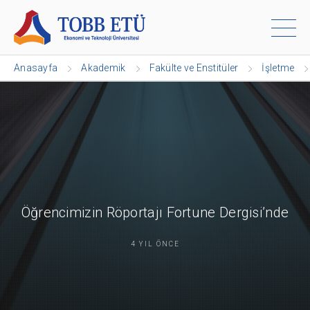
Anasayfa
Akademik
Fakülte ve Enstitüler
İşletme
Öğrencimizin Röportajı Fortune Dergisi’nde
4 YIL ÖNCE