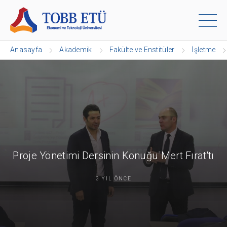
Anasayfa
Akademik
Fakülte ve Enstitüler
İşletme
Proje Yönetimi Dersinin Konuğu Mert Fırat'tı
3 YIL ÖNCE