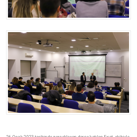
26 Ocak 2023 tarihinde gerçekleşen derse katılan Fırat, ekibiyle