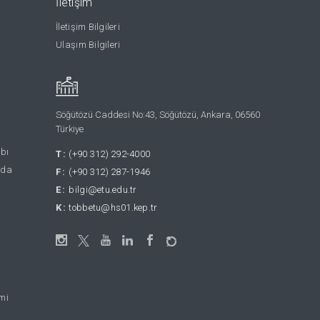
İletişim
İletişim Bilgileri
Ulaşım Bilgileri
Söğütözü Caddesi No:43, Söğütözü, Ankara, 06560
Türkiye
abı
T:
(+90 312) 292-4000
nda
F:
(+90 312) 287-1946
E:
bilgi@etu.edu.tr
K:
tobbetu@hs01.kep.tr
emi