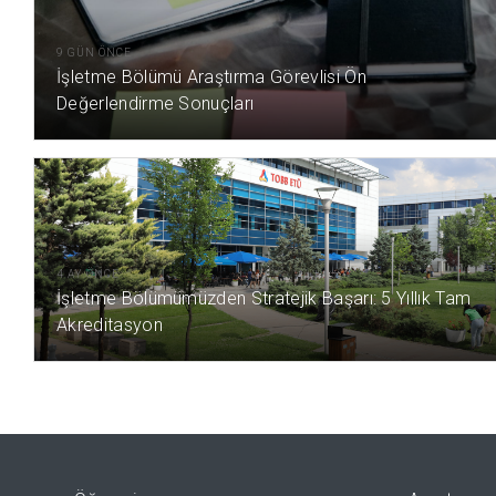
9 GÜN ÖNCE
İşletme Bölümü Araştırma Görevlisi Ön
Değerlendirme Sonuçları
4 AY ÖNCE
İşletme Bölümümüzden Stratejik Başarı: 5 Yıllık Tam
Akreditasyon