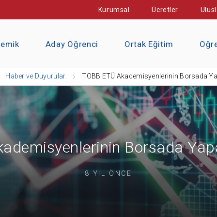
Kurumsal
Ücretler
Ulusl
demik
Aday Öğrenci
Ortak Eğitim
Öğre
Haber ve Duyurular
TOBB ETÜ Akademisyenlerinin Borsada Ya
ademisyenlerinin Borsada Yapa
8 YIL ÖNCE