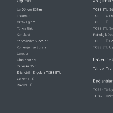
Öğrenci
Araştırma 
Üç Dönem Eğitim
TOBB ETÜ Sür
Erasmus
TOBB ETÜ Ene
Ortak Eğitim
TOBB ETÜ Tür
Türkçe Eğitim
TOBB ETÜ Sos
Konukevi
Psikolojik De
Yerleşkeden Videolar
TOBB ETÜ Sağ
Kontenjan ve Burslar
TOBB ETÜ Uy
Ücretler
Üniversite S
Uluslararası
Yerleşke 360
°
Teknoloji Tra
Erişilebilir Engelsiz TOBB ETÜ
Gazete ETÜ
Bağlantılar
RadyoETÜ
TOBB - Türkiy
TEPAV - Türki