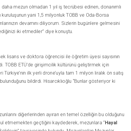
n, daha mezun olmadan 1 yıl iş tecrübesi edinen, donanımlı
atı kuruluşunun yani 1,5 milyonluk TOBB ve Oda-Borsa
larınızın devamını diliyorum. Sizlerin bugünlere gelmesini
diğinizi iki etmediler” diye konuştu.
sek lisans ve doktora öğrencisi ile öğretim üyesi sayısının
. TOBB ETÜ’de girişimcilik kültürünü geliştirmek için
i Türkiye’nin ilk yerli drone’uyla tam 1 milyon liralık ön satış
ulunduğunu bildirdi. Hisarcıklıoğlu “Bunlar gösteriyor ki
unlarını diğerlerinden ayıran en temel özelliğin bu olduğunu
kabul etmemekten geçtiğini kaydederek, mezunlara “
Hayal
Belirleyin” tavsiyesinde bulundu. Mezunlardan Mezunlar