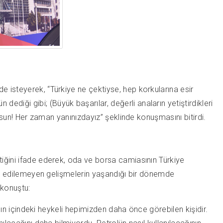
e isteyerek, “Türkiye ne çektiyse, hep korkularına esir
diği gibi; (Büyük başarılar, değerli anaların yetiştirdikleri
olsun! Her zaman yanınızdayız” şeklinde konuşmasını bitirdi.
tiğini ifade ederek, oda ve borsa camiasının Türkiye
hmin edilemeyen gelişmelerin yaşandığı bir dönemde
 konuştu:
anın içindeki heykeli hepimizden daha önce görebilen kişidir.