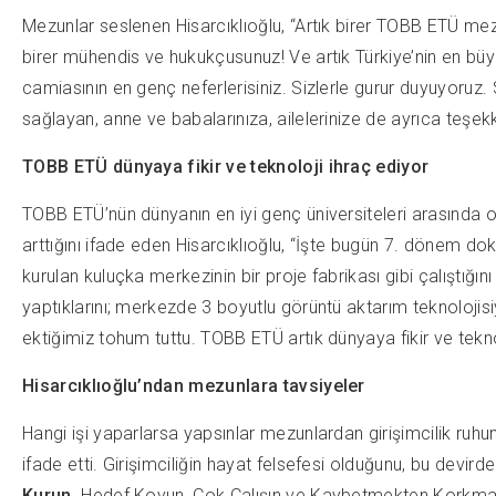
Mezunlar seslenen Hisarcıklıoğlu, “Artık birer TOBB ETÜ mez
birer mühendis ve hukukçusunuz! Ve artık Türkiye’nin en büy
camiasının en genç neferlerisiniz. Sizlerle gurur duyuyoruz.
sağlayan, anne ve babalarınıza, ailelerinize de ayrıca teşekkü
TOBB ETÜ dünyaya fikir ve teknoloji ihraç ediyor
TOBB ETÜ’nün dünyanın en iyi genç üniversiteleri arasında ol
arttığını ifade eden Hisarcıklıoğlu, “İşte bugün 7. dönem do
kurulan kuluçka merkezinin bir proje fabrikası gibi çalıştığını
yaptıklarını; merkezde 3 boyutlu görüntü aktarım teknolojisiy
ektiğimiz tohum tuttu. TOBB ETÜ artık dünyaya fikir ve teknol
Hisarcıklıoğlu’ndan mezunlara tavsiyeler
Hangi işi yaparlarsa yapsınlar mezunlardan girişimcilik ruh
ifade etti. Girişimciliğin hayat felsefesi olduğunu, bu dev
Kurun,
Hedef Koyun, Çok Çalışın ve Kaybetmekten Korkmayın,