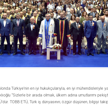
onda Türkiye’nin en iyi hukukçularıyla, en iyi mühendisleriyle ya
lıoğlu “Sizlerle bir arada olmak, ülkem adına umutlarımı pekiş
TOBB ETÜ, Türk iş dünyasının; özgür düşünen, bilgiyi takip ede