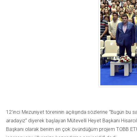
12’inci Mezuniyet töreninin açılışında sözlerine “Bugün bu sal
aradayız” diyerek başlayan Mütevelli Heyet Başkanı Hisarcık
Başkanı olarak benim en çok övündüğüm projem TOBB ETÜ’dür. 