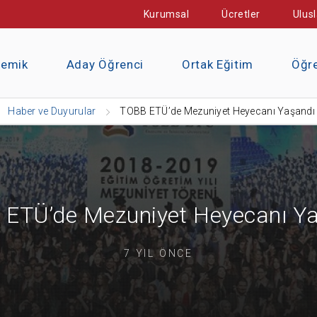
Kurumsal
Ücretler
Ulusl
demik
Aday Öğrenci
Ortak Eğitim
Öğre
Haber ve Duyurular
TOBB ETÜ’de Mezuniyet Heyecanı Yaşandı
ETÜ’de Mezuniyet Heyecanı Y
7 YIL ÖNCE