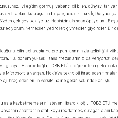
unusunuz. İyi eğitim görmüş, yabancı dil bilen, dünyayı tanıya
ük sivil toplum kuruluşunun bir parçasısınız. Türk İş Dünyası ç
 Sizden çok şey bekliyoruz. Hepinizin alnından öpüyorum. Başarı
r ediyorum. Yemediler, yedirdiler; giymediler, giydirdiler. Bir de
duğunu, bilimsel araştırma programlarının hızla geliştiğini, yük
ktora, 13. dönem yüksek lisans mezunlarımızı da veriyoruz” dedi
 vurgulayan Hisarcıklıoğlu, TOBB ETÜ’lü öğrencilerin geliştirdikler
le Microsoft’la yarışan, Nokia’ya teknoloji ihraç eden firmalar b
oji ihraç eden bir üniversite haline geldi” şeklinde konuştu.
unu asla kaybetmemelerini isteyen Hisarcıklıoğlu, TOBB ETÜ mez
irde başarının anahtarının statükoyu reddetmek, durağan olanı 
 Eski Köye Yeni Adet Getirin, Kendi Anayasanızı, İlkelerinizi 