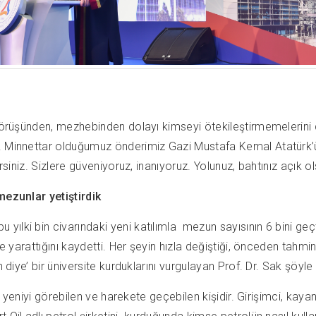
 görüşünden, mezhebinden dolayı kimseyi ötekileştirmemelerini d
Minnettar olduğumuz önderimiz Gazi Mustafa Kemal Atatürk’ün de
ersiniz. Sizlere güveniyoruz, inanıyoruz. Yolunuz, bahtınız açık 
mezunlar yetiştirdik
ılki bin civarındaki yeni katılımla mezun sayısının 6 bini geç
ite yarattığını kaydetti. Her şeyin hızla değiştiği, önceden ta
 diye’ bir üniversite kurduklarını vurgulayan Prof. Dr. Sak şöyle
ki yeniyi görebilen ve harekete geçebilen kişidir. Girişimci, kay