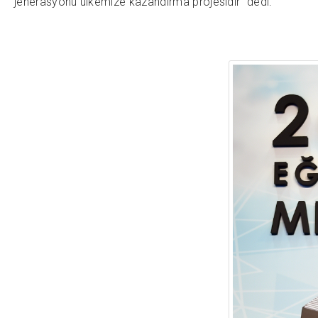
jenerasyonu ülkemize kazandırma projesidir” dedi.