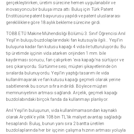
gerçekleştirirken, üretim sürecine hemen uygulanabilir ve
inovasyoncu bir buluşa imza attı. Buluş için Türk Patent
Enstitüsüne patent başvurusu yapıldı ve patent uluslararası
gerekliliklere göre 18 aylık bekleme sürecine girdi.
TOBB ETÜ Makine Mühendisliği Bölümü 3. Sınıf Öğrencisi Anıl
Yeşil’in buluşu buzdolaplarındaki fan kutusuyla ilgili… Yeşil’in
buluşuna kadar fan kutusu kapağı 4 vida ile tutturuluyordu. Bu
tip üretimde işçinin vida atarken orijinden 1 mm. bile
kaydırması sonucu; fan çalışırken ‘eva kapağı’na sürtüyor ve
ses çıkarıyordu. Sürtünme sesi, müşteri şikayetlerinde ön
sıralarda bulunuyordu. Yeşil’in yaptığı tasarım ile vida
kullanılmayarak ve fan kutusu kapağı geçmeli olarak yerine
sabitlenerek bu sorun sıfıra indirildi. Böylece müşteri
memnuniyetinin artması sağlandı. Arçelik, geçmeli kapağı
buzdolabındaki birçok fanda da kullanmayı planlıyor.
Anıl Yeşil’in buluşunun, vida kullanılmamasından kaynaklı
olarak Arçelik’e yıllık 108 bin TL’lik maliyet avantajı sağladığı
hesaplandı. Buluş, bunun yanı sıra 2 bantta üretilen
buzdolaplarında her bir işçinin çalışma hızının artması yoluyla