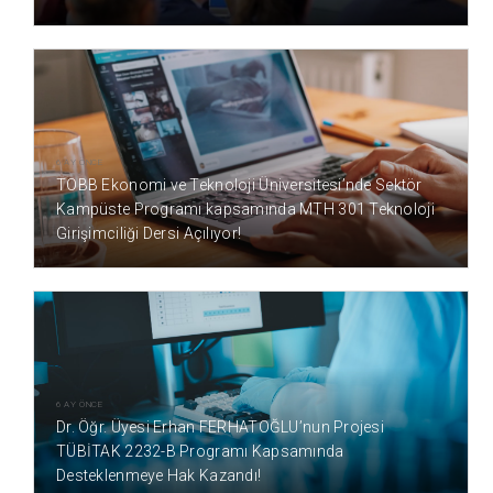
6 AY ÖNCE
TOBB Ekonomi ve Teknoloji Üniversitesi’nde Sektör
Kampüste Programı kapsamında MTH 301 Teknoloji
Girişimciliği Dersi Açılıyor!
6 AY ÖNCE
Dr. Öğr. Üyesi Erhan FERHATOĞLU’nun Projesi
TÜBİTAK 2232-B Programı Kapsamında
Desteklenmeye Hak Kazandı!