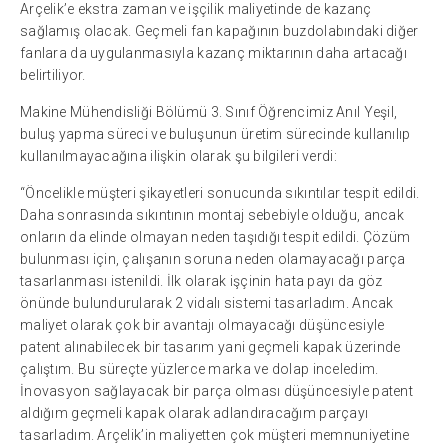
Arçelik’e ekstra zaman ve işçilik maliyetinde de kazanç
sağlamış olacak. Geçmeli fan kapağının buzdolabındaki diğer
fanlara da uygulanmasıyla kazanç miktarının daha artacağı
belirtiliyor.
Makine Mühendisliği Bölümü 3. Sınıf Öğrencimiz Anıl Yeşil,
buluş yapma süreci ve buluşunun üretim sürecinde kullanılıp
kullanılmayacağına ilişkin olarak şu bilgileri verdi:
“Öncelikle müşteri şikayetleri sonucunda sıkıntılar tespit edildi.
Daha sonrasında sıkıntının montaj sebebiyle olduğu, ancak
onların da elinde olmayan neden taşıdığı tespit edildi. Çözüm
bulunması için, çalışanın soruna neden olamayacağı parça
tasarlanması istenildi. İlk olarak işçinin hata payı da göz
önünde bulundurularak 2 vidalı sistemi tasarladım. Ancak
maliyet olarak çok bir avantajı olmayacağı düşüncesiyle
patent alınabilecek bir tasarım yani geçmeli kapak üzerinde
çalıştım. Bu süreçte yüzlerce marka ve dolap inceledim.
İnovasyon sağlayacak bir parça olması düşüncesiyle patent
aldığım geçmeli kapak olarak adlandıracağım parçayı
tasarladım. Arçelik’in maliyetten çok müşteri memnuniyetine