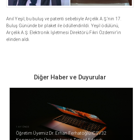
Anıl Yeşil, bu buluş ve patenti sebebiyle Arçelik A.Ş.’nin 17.
Buluş Gününde bir plaket ile ödüllendirildi. Yeşil ödülünü,
Arçelik A.Ş. Elektronik İşletmesi Direktörü Fikri Özdemir’in
elinden aldı.
Diğer Haber ve Duyurular
1 AY ÖNCE
Öğretim Üyemiz Dr. Erhan Ferhatoğlu ICSV32