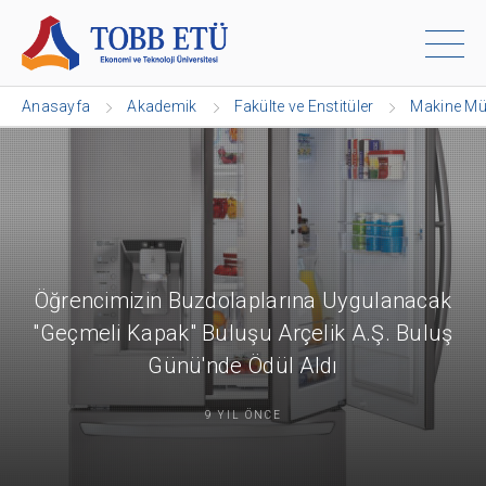
Anasayfa
Akademik
Fakülte ve Enstitüler
Makine Mü
Öğrencimizin Buzdolaplarına Uygulanacak
"Geçmeli Kapak" Buluşu Arçelik A.Ş. Buluş
Günü'nde Ödül Aldı
9 YIL ÖNCE