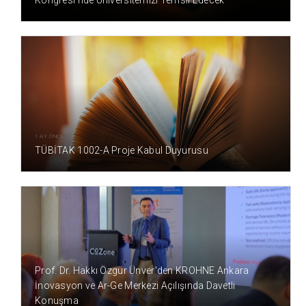
Kongresi'nde Üniversitemizi Temsil Edecek
1 AY ÖNCE
TÜBİTAK 1002-A Proje Kabul Duyurusu
1 AY ÖNCE
Prof. Dr. Hakkı Özgür Ünver'den KROHNE Ankara
İnovasyon ve Ar-Ge Merkezi Açılışında Davetli
Konuşma