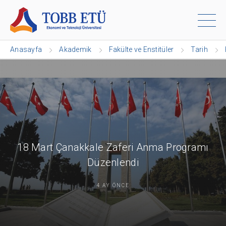
Anasayfa
Akademik
Fakülte ve Enstitüler
Tarih
18 Mart Çanakkale Zaferi Anma Programı
Düzenlendi
4 AY ÖNCE