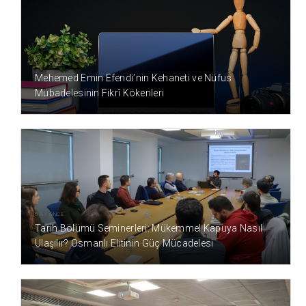
1 AY ÖNCE
Mehemed Emin Efendi’nin Kehaneti ve Nüfus
Mübadelesinin Fikrî Kökenleri
5 AY ÖNCE
Tarih Bölümü Seminerleri: Mükemmel Kapuya Nasıl
Ulaşılır? Osmanlı Elitinin Güç Mücadelesi