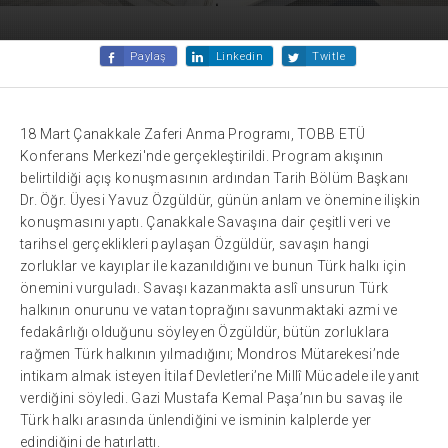
Paylaş
Linkedin
Twitle
18 Mart Çanakkale Zaferi Anma Programı, TOBB ETÜ
Konferans Merkezi'nde gerçekleştirildi. Program akışının
belirtildiği açış konuşmasının ardından Tarih Bölüm Başkanı
Dr. Öğr. Üyesi Yavuz Özgüldür, günün anlam ve önemine ilişkin
konuşmasını yaptı. Çanakkale Savaşına dair çeşitli veri ve
tarihsel gerçeklikleri paylaşan Özgüldür, savaşın hangi
zorluklar ve kayıplar ile kazanıldığını ve bunun Türk halkı için
önemini vurguladı. Savaşı kazanmakta aslî unsurun Türk
halkının onurunu ve vatan toprağını savunmaktaki azmi ve
fedakârlığı olduğunu söyleyen Özgüldür, bütün zorluklara
rağmen Türk halkının yılmadığını; Mondros Mütarekesi’nde
intikam almak isteyen İtilaf Devletleri’ne Millî Mücadele ile yanıt
verdiğini söyledi. Gazi Mustafa Kemal Paşa’nın bu savaş ile
Türk halkı arasında ünlendiğini ve isminin kalplerde yer
edindiğini de hatırlattı.