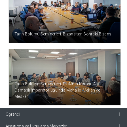
7 AY ÖNCE
Tarih Bölümü Seminerleri: Bizans’tan Sonraki Bizans
8 AY ÖNCE
Tarih Bölümü Seminerleri: Ev Alma Komşu Al -
Osmanlı Imparatorluğu’nda Mahalle, Mekan ve
Mesken
Öğrenci
Araştırma ve Uygulama Merkezleri