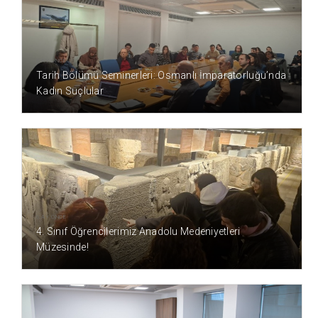
6 AY ÖNCE
Tarih Bölümü Seminerleri: Osmanlı İmparatorluğu’nda
Kadın Suçlular
6 AY ÖNCE
4. Sınıf Öğrencilerimiz Anadolu Medeniyetleri
Müzesinde!