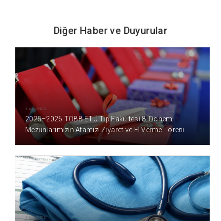
Diğer Haber ve Duyurular
1 AY ÖNCE
2025–2026 TOBB ETÜ Tıp Fakültesi 8. Dönem
Mezunlarımızın Atamızı Ziyaret ve El Verme Töreni
1 AY ÖNCE