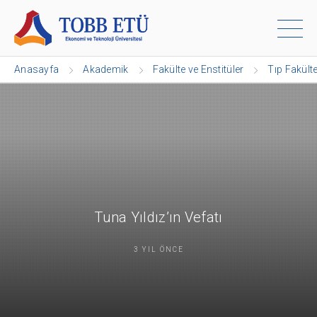
Anasayfa
Akademik
Fakülte ve Enstitüler
Tıp Fakült
Tuna Yıldız’ın Vefatı
3 YIL ÖNCE