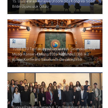
15. Uluslararası Avrasya Üroonkoloji Kongresi Sözel
Bildiri Üçüncülük Ödülü
3 AY ÖNCE
TOBB ETÜ Tıp Fakültesi Hastanesi 6. Geleneksel Türk
Müziği Konseri 4 Mayıs 2026 Tarihinde TOBB İkiz
Kuleler Konferans Salonunda Gerçekleştirildi.
3 AY ÖNCE
Türkiye Psikiyatri Derneği 6. Tıp Öğrencileri Çalıştayı 3