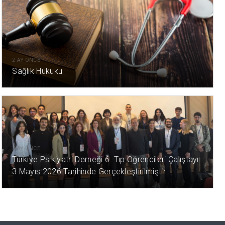
2 AY ÖNCE
Sağlık Hukuku
3 AY ÖNCE
Türkiye Psikiyatri Derneği 6. Tıp Öğrencileri Çalıştayı
3 Mayıs 2026 Tarihinde Gerçekleştirilmiştir.