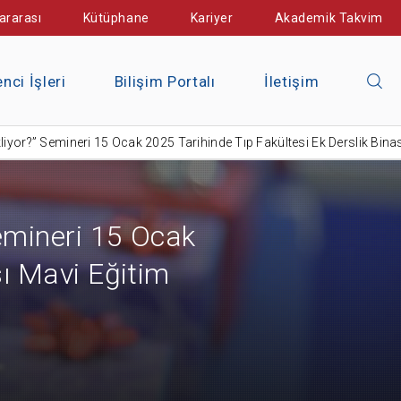
ararası
Kütüphane
Kariyer
Akademik Takvim
nci İşleri
Bilişim Portalı
İletişim
iyor?” Semineri 15 Ocak 2025 Tarihinde Tıp Fakültesi Ek Derslik Binas
emineri 15 Ocak
sı Mavi Eğitim