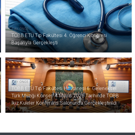
1 AY ÖNCE
TOBB ETÜ Tıp Fakültesi 4. Öğrenci Kongresi
Başarıyla Gerçekleşti
3 AY ÖNCE
TOBB ETÜ Tıp Fakültesi Hastanesi 6. Geleneksel
Türk Müziği Konseri 4 Mayıs 2026 Tarihinde TOBB
İkiz Kuleler Konferans Salonunda Gerçekleştirildi.