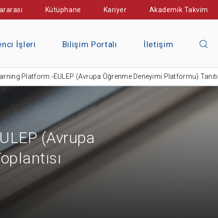
ararası
Kütüphane
Kariyer
Akademik Takvim
nci İşleri
Bilişim Portalı
İletişim
arning Platform -EULEP (Avrupa Öğrenme Deneyimi Platformu) Tanıtı
EULEP (Avrupa
oplantısı