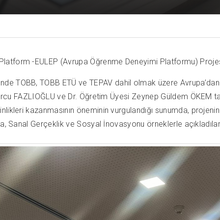
latform -EULEP (Avrupa Öğrenme Deneyimi Platformu) Projesi’
nde TOBB, TOBB ETÜ ve TEPAV dahil olmak üzere Avrupa’dan 20
Burcu FAZLIOĞLU ve Dr. Öğretim Üyesi Zeynep Güldem ÖKEM tarafı
nlikleri kazanmasının öneminin vurgulandığı sunumda, projenin 
ka, Sanal Gerçeklik ve Sosyal İnovasyonu örneklerle açıkladılar