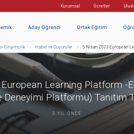
Kurumsal
Ücretler
Ulusl
demik
Aday Öğrenci
Ortak Eğitim
Öğre
ı Girişimcilik
Haber ve Duyurular
5 Nisan 2023 European Le
 European Learning Platform -
Deneyimi Platformu) Tanıtım T
3 YIL ÖNCE