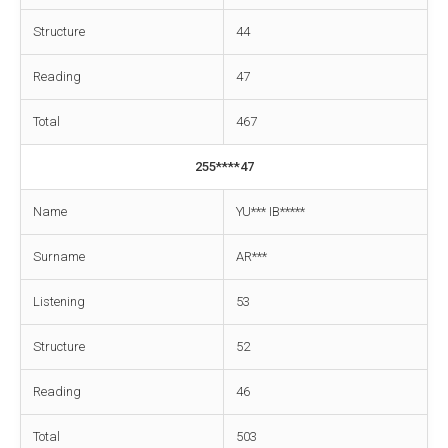
Structure
44
Reading
47
Total
467
255****47
Name
YU*** IB*****
Surname
AR***
Listening
53
Structure
52
Reading
46
Total
503