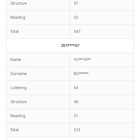
Structure
57
Reading
52
Total
547
251****07
Name
YU*** RI**
Surname
BO******
Listening
54
Structure
49
Reading
51
Total
513