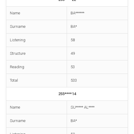
Name
BA******
Surname
BA*
Listening
58
Structure
49
Reading
53
Total
533
255****14
Name
SU***** AL****
Surname
BA*