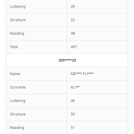
Listening
49
Structure
52
Reading
48
Total
497
255****23
Name
ME**** FU****
Surname
AL***
Listening
46
Structure
50
Reading
51