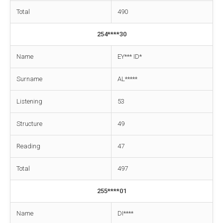
Total
490
254****30
Name
EY*** ID*
Surname
AL*****
Listening
53
Structure
49
Reading
47
Total
497
255****01
Name
DI****