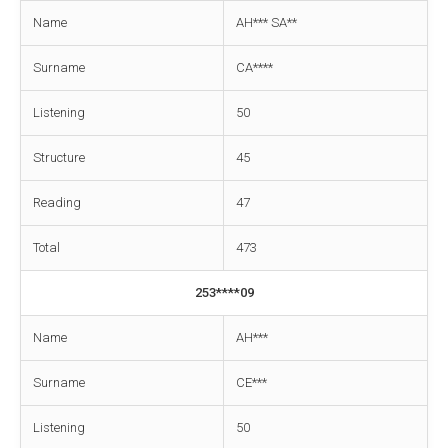
Name
AH*** SA**
Surname
CA****
Listening
50
Structure
45
Reading
47
Total
473
253****09
Name
AH***
Surname
CE***
Listening
50