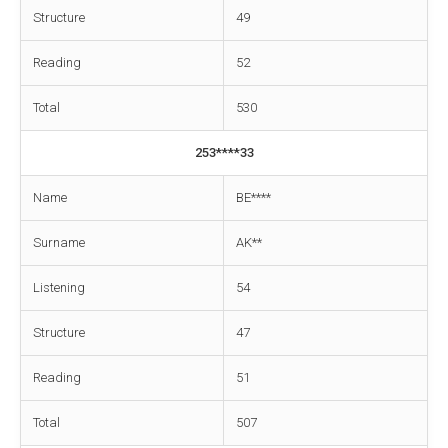
Structure
49
Reading
52
Total
530
253****33
Name
BE****
Surname
AK**
Listening
54
Structure
47
Reading
51
Total
507