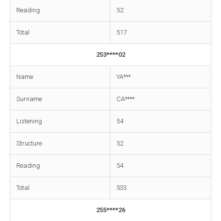
Reading
52
Total
517
253****02
Name
YA***
Surname
CA****
Listening
54
Structure
52
Reading
54
Total
533
255****26