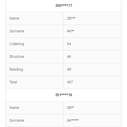
255****77
Name
ZE***
Surname
AK**
Listening
54
Structure
46
Reading
49
Total
497
251****16
Name
SE**
Surname
AK*****