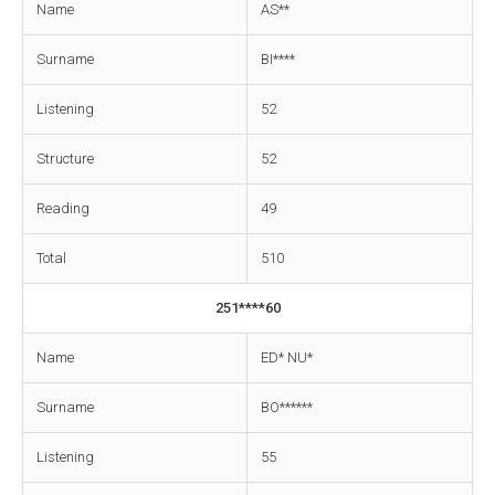
Name
AS**
Surname
BI****
Listening
52
Structure
52
Reading
49
Total
510
251****60
Name
ED* NU*
Surname
BO******
Listening
55