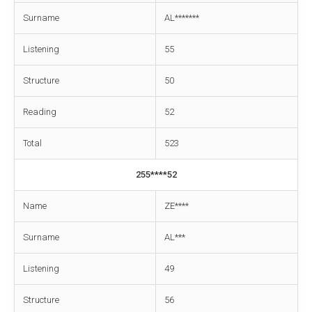
Surname
AL*******
Listening
55
Structure
50
Reading
52
Total
523
255****52
Name
ZE****
Surname
AL***
Listening
49
Structure
56