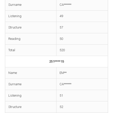
Surname
CA******
Listening
49
Structure
57
Reading
50
Total
520
251****15
Name
EM**
Surname
CA******
Listening
51
Structure
52