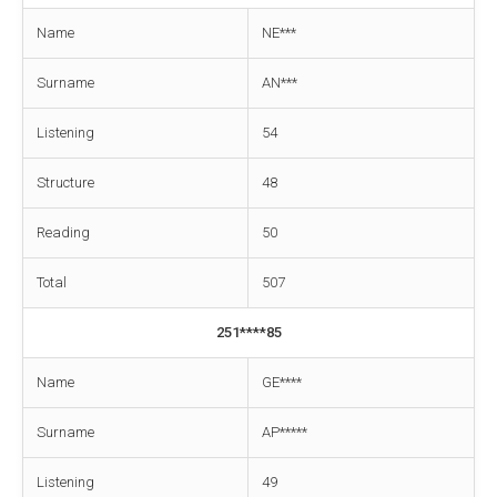
Name
NE***
Surname
AN***
Listening
54
Structure
48
Reading
50
Total
507
251****85
Name
GE****
Surname
AP*****
Listening
49