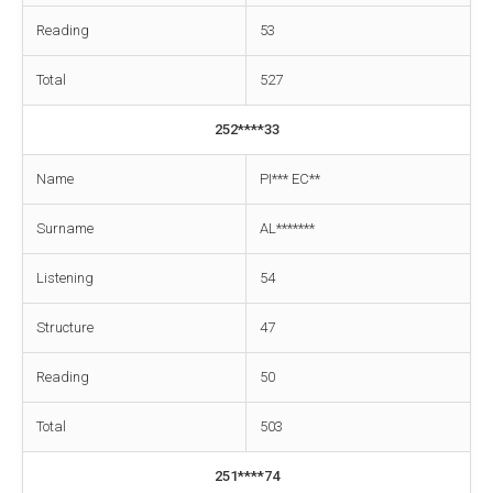
Reading
53
Total
527
252****33
Name
PI*** EC**
Surname
AL*******
Listening
54
Structure
47
Reading
50
Total
503
251****74