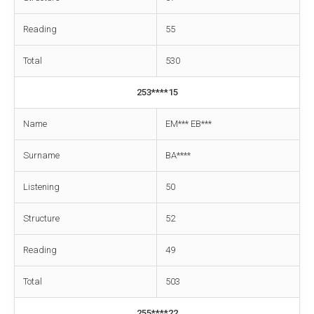
Reading
55
Total
530
253****15
Name
EM*** EB***
Surname
BA****
Listening
50
Structure
52
Reading
49
Total
503
255****22