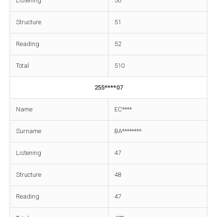
Listening
50
Structure
51
Reading
52
Total
510
255****07
Name
EC****
Surname
BA********
Listening
47
Structure
48
Reading
47