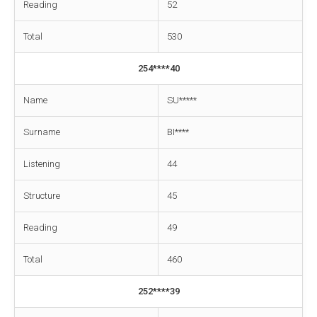
Reading
52
Total
530
254****40
Name
SU*****
Surname
BI****
Listening
44
Structure
45
Reading
49
Total
460
252****39