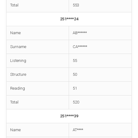
Total
553
251****24
Name
AB******
Surname
CA******
Listening
55
Structure
50
Reading
51
Total
520
251****39
Name
AT****