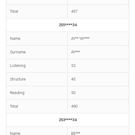
Total
457
255****34
Name
AY** YA****
Surname
AY***
Listening
52
Structure
45
Reading
50
Total
490
253****34
Name
BE***