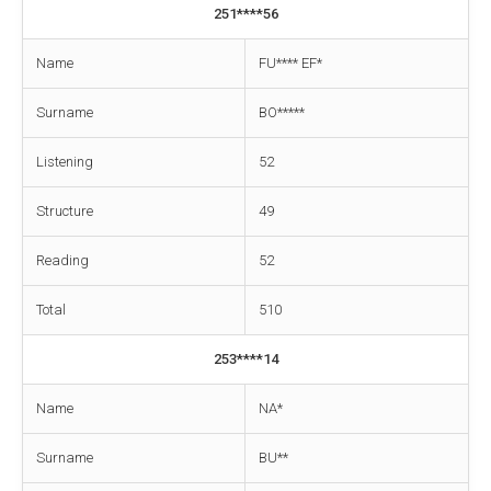
251****56
Name
FU**** EF*
Surname
BO*****
Listening
52
Structure
49
Reading
52
Total
510
253****14
Name
NA*
Surname
BU**