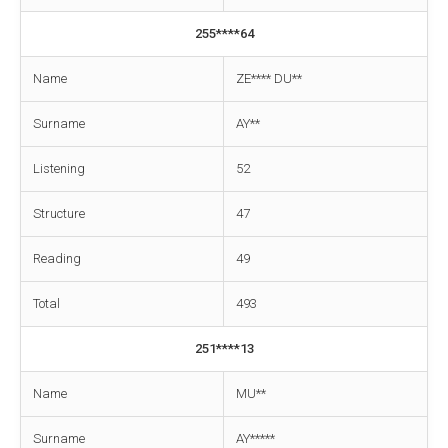
255****64
Name
ZE**** DU**
Surname
AY**
Listening
52
Structure
47
Reading
49
Total
493
251****13
Name
MU**
Surname
AY*****