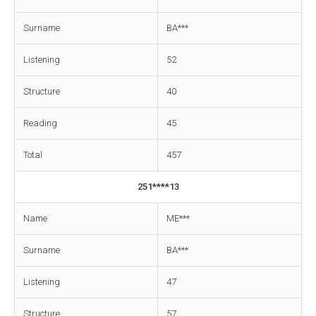
Surname
BA***
Listening
52
Structure
40
Reading
45
Total
457
251****13
Name
ME***
Surname
BA***
Listening
47
Structure
57