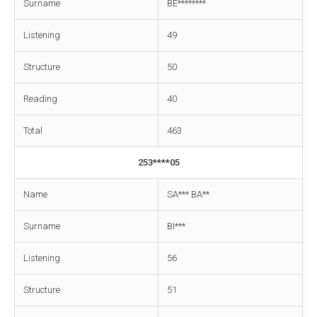
Surname
BE********
Listening
49
Structure
50
Reading
40
Total
463
253****05
Name
SA*** BA**
Surname
BI***
Listening
56
Structure
51