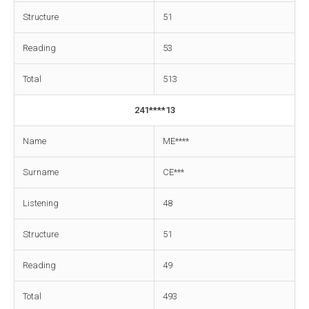
Structure
51
Reading
53
Total
513
241****13
Name
ME****
Surname
CE***
Listening
48
Structure
51
Reading
49
Total
493