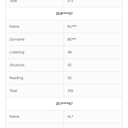
Total
473
254****07
Name
BU***
Surname
BE***
Listening
48
Structure
53
Reading
50
Total
503
251****67
Name
AL*