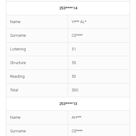
253****14
Name
YI*** AL*
Surname
CE****
Listening
51
Structure
55
Reading
53
Total
530
253****13
Name
AH***
Surname
CE****