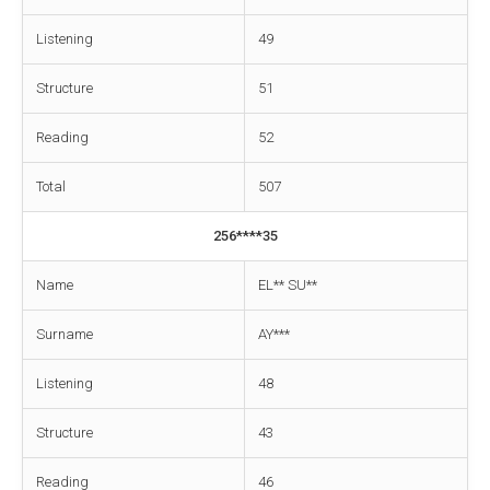
Listening
49
Structure
51
Reading
52
Total
507
256****35
Name
EL** SU**
Surname
AY***
Listening
48
Structure
43
Reading
46