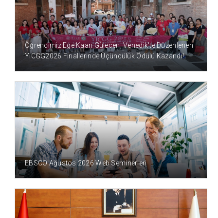
11 SAAT ÖNCE
Öğrencimiz Ege Kaan Gülecen, Venedik'te Düzenlenen
YICGG2026 Finallerinde Üçüncülük Ödülü Kazandı!
2 GÜN ÖNCE
EBSCO Ağustos 2026 Web Seminerleri