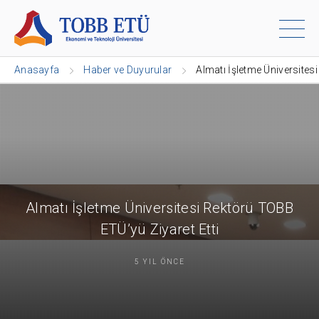
Anasayfa
Haber ve Duyurular
Almatı İşletme Üniversites
Almatı İşletme Üniversitesi Rektörü TOBB
ETÜ’yü Ziyaret Etti
5 YIL ÖNCE