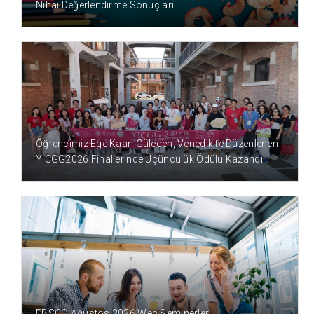
Nihai Değerlendirme Sonuçları
13 SAAT ÖNCE
Öğrencimiz Ege Kaan Gülecen, Venedik'te Düzenlenen
YICGG2026 Finallerinde Üçüncülük Ödülü Kazandı!
2 GÜN ÖNCE
EBSCO Ağustos 2026 Web Seminerleri