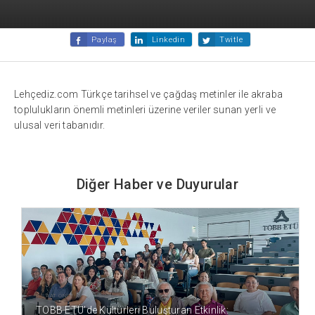
Paylaş
Linkedin
Twitle
Lehçediz.com Türkçe tarihsel ve çağdaş metinler ile akraba
toplulukların önemli metinleri üzerine veriler sunan yerli ve
ulusal veri tabanıdır.
Diğer Haber ve Duyurular
9 SAAT ÖNCE
TOBB ETÜ’de Kültürleri Buluşturan Etkinlik: