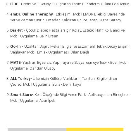
FİDE
- Üretici ve Tüketiciyi Buluşturan Tarım E-Platformu: İlkim Eda Tonuç
emDr. Online Theraphy
- Etkileşimli Mobil EMDR Bilekliği Sayesinde
Yer ve Zaman Sınırını Ortadan Kaldıran Online Terapi: Azra Gürsoy
Dia-Fit -
Çocuk Diabet Hastaları için Kolay, Estetik, Hafif Kol Bandı ve
Mobil Uygulama: Selin Ersan
Go-In -
Uzaktan Doğru Mekan Bilgisi ve Eşzamanlı Teknik Detay Erişimi
Sağlayan Mobil Emlak Uygulaması: Dilan Dağlı
MATE
- Yaşlıları Egzersiz Yapmaya ve Sosyalleşmeye Teşvik Eden Mobil
Uygulama: Candan Ulusoy
ALL Turkey
- Ülkemizin Kültürel Varlıklarını Tanıtan, Bilgilendiren
Çevreci Mobil Uygulama: Burak Demirkaya
Smart Stars-
Kent Ölçeğinde Bilgi Veren Farklı Aplikasyonları Birleştiren
Mobil Uygulama: Acar İpek