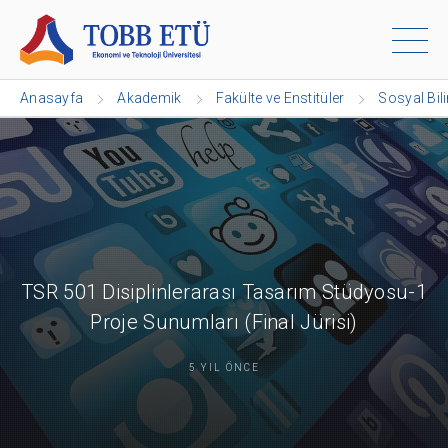
Anasayfa
Akademik
Fakülte ve Enstitüler
Sosyal Bil
TSR 501 Disiplinlerarası Tasarım Stüdyosu-1
Proje Sunumları (Final Jürisi)
5 YIL ÖNCE