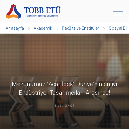
Anasayfa
Akademik
Fakülte ve Enstitüler
Sosyal Bil
Mezunumuz “Acar İpek” Dünya’nın en iyi
Endüstriyel Tasarımcıları Arasında!
1 YIL ÖNCE