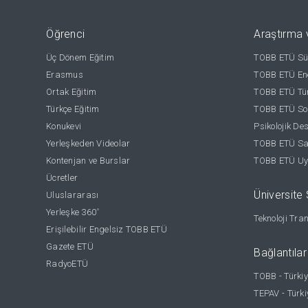
Öğrenci
Araştırma 
Üç Dönem Eğitim
TOBB ETÜ Sür
Erasmus
TOBB ETÜ Ene
Ortak Eğitim
TOBB ETÜ Tür
Türkçe Eğitim
TOBB ETÜ Sos
Konukevi
Psikolojik De
Yerleşkeden Videolar
TOBB ETÜ Sağ
Kontenjan ve Burslar
TOBB ETÜ Uy
Ücretler
Üniversite S
Uluslararası
Yerleşke 360
°
Teknoloji Tra
Erişilebilir Engelsiz TOBB ETÜ
Gazete ETÜ
Bağlantılar
RadyoETÜ
TOBB - Türkiy
TEPAV - Türki