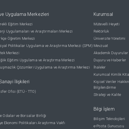
ve Uygulama Merkezleri
Kurumsal
ekli Eğitim Merkezi
Mütevelli Heyeti
rji Uygulamaları ve Araştırmaları Merkezi
Rektörlük
kçe Öğretim Merkezi
Üniversite Yönetimi
yal Politikalar Uygulama ve Araştırma Merkezi (SPM)
Mevzuat
stek Merkezi
Akademik Duyurular
lık Eğitimi Uygulama ve Araştırma Merkezi
Duyuru ve Haberler
uşmazlık Çözümleri Uygulama ve Araştırma Merkezi
İhaleler
Kurumsal Kimlik Kit
anayi İlişkileri
Kişisel Veriler Hakkı
Bilgilendirme
nsfer Ofisi (ETÜ - TTO)
Strateji ve Kalite
Bilgi İşlem
e Odalar ve Borsalar Birliği
Bilişim Teknolojileri
ye Ekonomi Politikaları Araştırma Vakfı
e-Posta Sunucusu