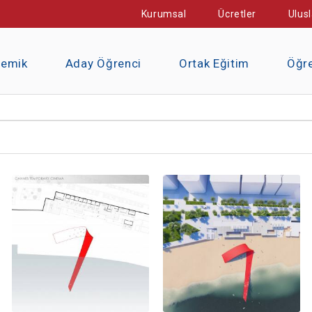
Kurumsal
Ücretler
Ulusl
demik
Aday Öğrenci
Ortak Eğitim
Öğre