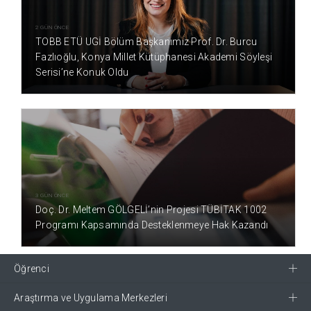
2 GÜN ÖNCE
TOBB ETÜ UGİ Bölüm Başkanımız Prof. Dr. Burcu
Fazlıoğlu, Konya Millet Kütüphanesi Akademi Söyleşi
Serisi’ne Konuk Oldu
3 GÜN ÖNCE
Doç. Dr. Meltem GÖLGELİ’nin Projesi TÜBİTAK 1002
Programı Kapsamında Desteklenmeye Hak Kazandı
Öğrenci
Araştırma ve Uygulama Merkezleri