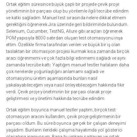
Ortak eğitim süresince büyük çaplı bir projede çevik proje
yönetiminin bir parçası olup bu yöntemle ilgili tecrübe edindim
ve katkı sağladım. Manuel test sırasında nelere dikkat etmem
gerektiğini öğrenerek Jira üzerinde geri bildiriminde bulundum.
Selenium, Cucumber, TestNG, Allure gibi araçları öğrenerek
POM yapısıyla 8000 satırdan oluşan test otomasyonu inşa
ettim. Özellikle firma tarafından verilen ve büyük bir iş olan
taslaktan bir otomasyon projesi kurmak kısa zamanda birçok
aracı öğrenmemi ve çok fazla bilgi edinmemi sağladı ve aynı
zamanda tecrübe kattı. Yaptığım manuel testler hataların daha
çok nerelerde yoğunlaştığını anlamamı sağladı ve
otomasyonu üretim aşamasında bunları nasıl
yakalayabileceğim veya nasıl önleyebileceğim hakkında fikir
verdi. Çevik proje yönetiminin bir parçası olarak proje
geliştirmesi ve yönetimi hakkında tecrübe edindim.
Ortak eğitim boyunca manuel testler yaptım, birçok test
otomasyon aracını kullandım, çevik proje geliştirmenin bir
parçası oldum. Bu süre boyunca gerçek bir çalışan deneyimi
yaşadım. Bunların ilerideki çalışma hayatımda yol gösterici
olacağına inanıyorum. Bana bu imkanı sağlayan ve ortak