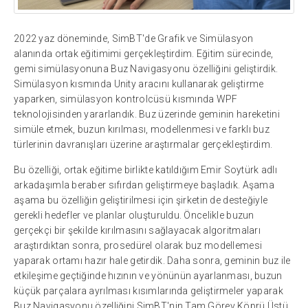
2022 yaz döneminde, SimBT'de Grafik ve Simülasyon
alanında ortak eğitimimi gerçekleştirdim. Eğitim sürecinde,
gemi simülasyonuna Buz Navigasyonu özelliğini geliştirdik.
Simülasyon kısmında Unity aracını kullanarak geliştirme
yaparken, simülasyon kontrolcüsü kısmında WPF
teknolojisinden yararlandık. Buz üzerinde geminin hareketini
simüle etmek, buzun kırılması, modellenmesi ve farklı buz
türlerinin davranışları üzerine araştırmalar gerçekleştirdim.
Bu özelliği, ortak eğitime birlikte katıldığım Emir Soytürk adlı
arkadaşımla beraber sıfırdan geliştirmeye başladık. Aşama
aşama bu özelliğin geliştirilmesi için şirketin de desteğiyle
gerekli hedefler ve planlar oluşturuldu. Öncelikle buzun
gerçekçi bir şekilde kırılmasını sağlayacak algoritmaları
araştırdıktan sonra, prosedürel olarak buz modellemesi
yaparak ortamı hazır hale getirdik. Daha sonra, geminin buz ile
etkileşime geçtiğinde hızının ve yönünün ayarlanması, buzun
küçük parçalara ayrılması kısımlarında geliştirmeler yaparak
Buz Navigasyonu özelliğini SimBT'nin Tam Görev Köprü Üstü