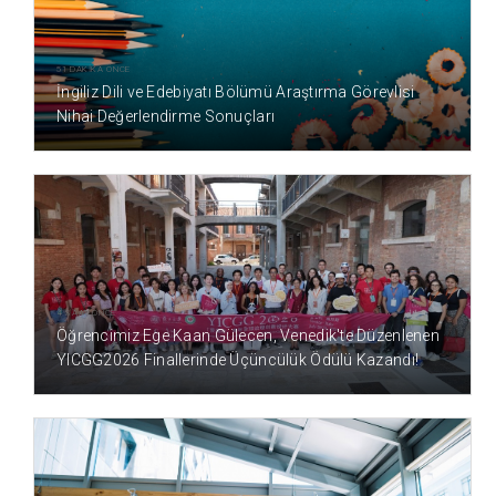
51 DAKİKA ÖNCE
İngiliz Dili ve Edebiyatı Bölümü Araştırma Görevlisi
Nihai Değerlendirme Sonuçları
4 SAAT ÖNCE
Öğrencimiz Ege Kaan Gülecen, Venedik'te Düzenlenen
YICGG2026 Finallerinde Üçüncülük Ödülü Kazandı!