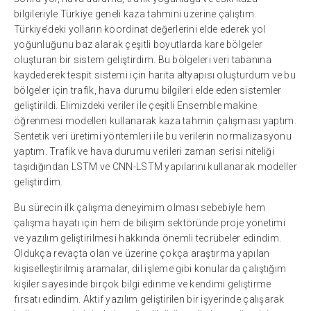
bilgileriyle Türkiye geneli kaza tahmini üzerine çalıştım.
Türkiye’deki yolların koordinat değerlerini elde ederek yol
yoğunluğunu baz alarak çeşitli boyutlarda kare bölgeler
oluşturan bir sistem geliştirdim. Bu bölgeleri veri tabanına
kaydederek tespit sistemi için harita altyapısı oluşturdum ve bu
bölgeler için trafik, hava durumu bilgileri elde eden sistemler
geliştirildi. Elimizdeki veriler ile çeşitli Ensemble makine
öğrenmesi modelleri kullanarak kaza tahmin çalışması yaptım.
Sentetik veri üretimi yöntemleri ile bu verilerin normalizasyonu
yaptım. Trafik ve hava durumu verileri zaman serisi niteliği
taşıdığından LSTM ve CNN-LSTM yapılarını kullanarak modeller
geliştirdim.
Bu sürecin ilk çalışma deneyimim olması sebebiyle hem
çalışma hayatı için hem de bilişim sektöründe proje yönetimi
ve yazılım geliştirilmesi hakkında önemli tecrübeler edindim.
Oldukça revaçta olan ve üzerine çokça araştırma yapılan
kişiselleştirilmiş aramalar, dil işleme gibi konularda çalıştığım
kişiler sayesinde birçok bilgi edinme ve kendimi geliştirme
fırsatı edindim. Aktif yazılım geliştirilen bir işyerinde çalışarak