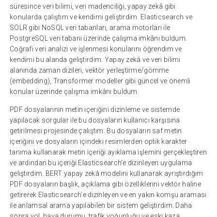
süresince veri bilimi, veri madenciliği, yapay zekâ gibi
konularda çalıştım ve kendimi geliştirdim. Elasticsearch ve
SOLR gibi NoSQL veri tabanları, arama motorları ile
PostgreSQL veri tabanı üzerinde çalışma imkânı buldum.
Coğrafi veri analizi ve işlenmesi konularını öğrendim ve
kendimi bu alanda geliştirdim. Yapay zekâ ve veri bilimi
alanında zaman dizileri, vektör yerleştirme/gömme
(embedding), Transformer modeller gibi güncel ve önemli
konular üzerinde çalışma imkânı buldum.
PDF dosyalarının metin içeriğini dizinleme ve sistemde
yapılacak sorgular ile bu dosyaların kullanıcı karşısına
getirilmesi projesinde çalıştım. Bu dosyaların saf metin
içeriğini ve dosyaların içindeki resimlerden optik karakter
tanıma kullanarak metin içeriği ayıklama işlemini gerçekleştiren
ve ardından bu içeriği Elasticsearch’e dizinleyen uygulama
geliştirdim. BERT yapay zekâ modelini kullanarak ayrıştırdığım
PDF dosyaların başlık, açıklama gibi özelliklerini vektör haline
getirerek Elasticsearch’e dizinleyen ve en yakın komşu araması
ile anlamsal arama yapılabilen bir sistem geliştirdim. Daha
sonra yol, hava durumu, trafik yoğunluğu ve eski kaza