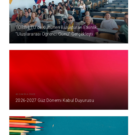
39 DAKİKA ÖNCE
TOBB ETÜ’de Kültürleri Buluşturan Etkinlik:
“Uluslararası Öğrenci Günü” Gerçekleşti
46 DAKİKA ÖNCE
2026-2027 Güz Dönemi Kabul Duyurusu