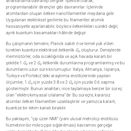
anahtarlama davranışı sergiler. İşlevsel olarak,
programlanabilir dirençler gibi davranırlar. İçlerinde
atomlardan oluşan iletken nanofilamentler meydana gelir.
Uygulanan elektriksel gerilimle bu filamentler atomik
hassasiyetle ayarlanabilir; böylece iletkenlikleri sürekli değil,
ayrık kuantum basamakları hâlinde değişir.
Bu çalışmanın temelini, Planck sabiti
h
ve temel yük
e
’den
türetilen kuantize elektriksel iletkenlik
G₀
oluşturur. Deneylerde
memristörler, oda sıcaklığında ve açık havada kararlı bir
şekilde 1·
G₀
ve 2·
G₀
iletkenlik durumlarına programlanmış ve bu
durumlarını uzun süre korumuştur. İtalya, Almanya, İspanya,
Türkiye ve Portekiz’deki araştırma enstitülerinde yapılan
ölçümler, 1·
G₀
için yüzde 3.8 ve 2·
G₀
için yüzde 0.6 sapma
göstermiştir. Bunun anahtarı, ince taşlamaya benzer bir süreç
olan “elektrokimyasal cilalama”dır. Bu süreçte, kararsız
atomlar iletken filamentten uzaklaştırılır ve yalnızca kararlı,
kuantize bir iletim kanalı bırakılır.
Bu yaklaşım, “çip üzeri NMI” (yani ulusal metroloji enstitüsü
hizmetinin bir mikroçipe sığdırılması) kavramını gerçeğe