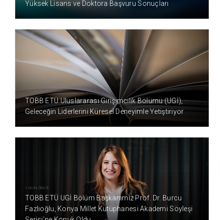
Yüksek Lisans ve Doktora Başvuru Sonuçları
1 GÜN ÖNCE
TOBB ETÜ Uluslararası Girişimcilik Bölümü (UGİ),
Geleceğin Liderlerini Küresel Deneyimle Yetiştiriyor
1 GÜN ÖNCE
TOBB ETÜ UGİ Bölüm Başkanımız Prof. Dr. Burcu
Fazlıoğlu, Konya Millet Kütüphanesi Akademi Söyleşi
Serisi’ne Konuk Oldu