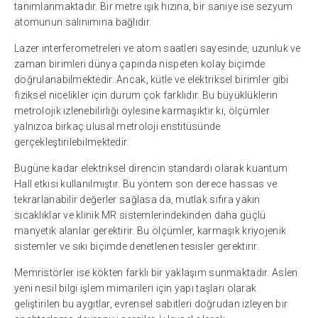
tanımlanmaktadır. Bir metre ışık hızına, bir saniye ise sezyum
atomunun salınımına bağlıdır.
Lazer interferometreleri ve atom saatleri sayesinde, uzunluk ve
zaman birimleri dünya çapında nispeten kolay biçimde
doğrulanabilmektedir. Ancak, kütle ve elektriksel birimler gibi
fiziksel nicelikler için durum çok farklıdır. Bu büyüklüklerin
metrolojik izlenebilirliği öylesine karmaşıktır ki, ölçümler
yalnızca birkaç ulusal metroloji enstitüsünde
gerçekleştirilebilmektedir.
Bugüne kadar elektriksel direncin standardı olarak kuantum
Hall etkisi kullanılmıştır. Bu yöntem son derece hassas ve
tekrarlanabilir değerler sağlasa da, mutlak sıfıra yakın
sıcaklıklar ve klinik MR sistemlerindekinden daha güçlü
manyetik alanlar gerektirir. Bu ölçümler, karmaşık kriyojenik
sistemler ve sıkı biçimde denetlenen tesisler gerektirir.
Memristörler ise kökten farklı bir yaklaşım sunmaktadır. Aslen
yeni nesil bilgi işlem mimarileri için yapı taşları olarak
geliştirilen bu aygıtlar, evrensel sabitleri doğrudan izleyen bir