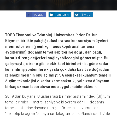
Paylaş
Linkedin
Twitle
TOBB Ekonomi ve Teknoloji Üniversitesi’nden Dr. Itır
Köymen birlikte çalıştığı uluslararası konsorsiyum üyeleri
memristörlerin (yenilikçi nanoskopik anahtarlama
aygıtlarının) doğanın temel sabitlerine doğrudan bağlı,
kararlı direnç değerleri sağlayabileceğini göstermiştir. Bu
çalışmayla, direnç gibi elektriksel birimlerin bugüne kadar
kullanılmış yöntemlere kıyasla çok daha basit ve doğrudan
izlenebilmesinin önü açılmıştır. Geleneksel kuantum temelli
ölçüm teknolojisi o kadar karmaşıktır ki, yalnızca dünyanın
birkaç uzman laboratuvarında uygulanabilmektedir.
2019’dan bu yana, Uluslararası Birimler Sistemi’ndeki (SI) tüm
temel birimler — metre, saniye ve kilogram dâhil — doğanın
temel sabitlerine dayandırılmıştır. Örneğin, bir zamanlar
“prototip kilogram”a dayanan kilogram artık Planck sabiti
h
ile