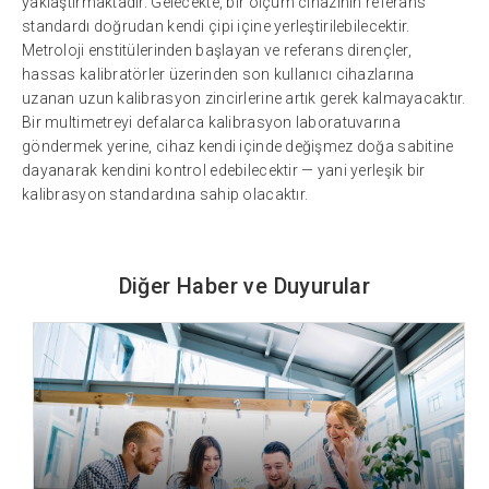
yaklaştırmaktadır. Gelecekte, bir ölçüm cihazının referans
standardı doğrudan kendi çipi içine yerleştirilebilecektir.
Metroloji enstitülerinden başlayan ve referans dirençler,
hassas kalibratörler üzerinden son kullanıcı cihazlarına
uzanan uzun kalibrasyon zincirlerine artık gerek kalmayacaktır.
Bir multimetreyi defalarca kalibrasyon laboratuvarına
göndermek yerine, cihaz kendi içinde değişmez doğa sabitine
dayanarak kendini kontrol edebilecektir — yani yerleşik bir
kalibrasyon standardına sahip olacaktır.
Diğer Haber ve Duyurular
11 SAAT ÖNCE