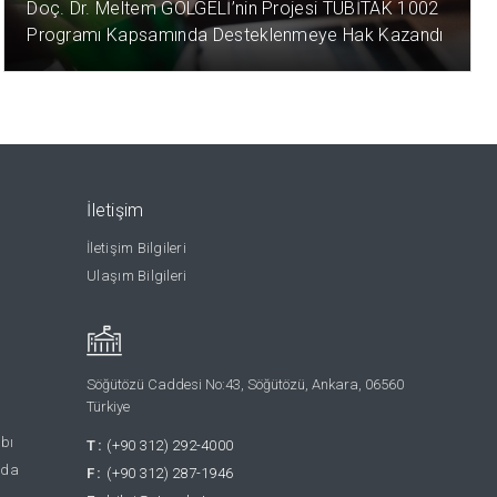
Doç. Dr. Meltem GÖLGELİ’nin Projesi TÜBİTAK 1002
Programı Kapsamında Desteklenmeye Hak Kazandı
İletişim
İletişim Bilgileri
Ulaşım Bilgileri
Söğütözü Caddesi No:43, Söğütözü, Ankara, 06560
Türkiye
abı
T:
(+90 312) 292-4000
nda
F:
(+90 312) 287-1946