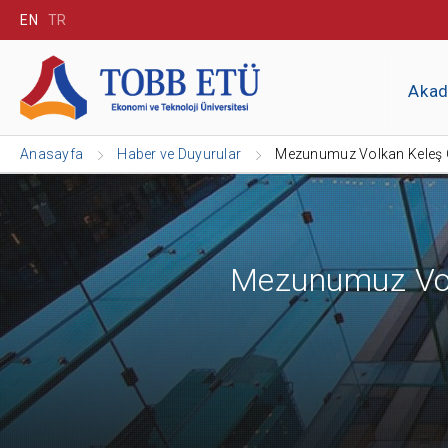
EN
TR
Aka
Anasayfa
Haber ve Duyurular
Mezunumuz Volkan Keleş Or
Mezunumuz Volk