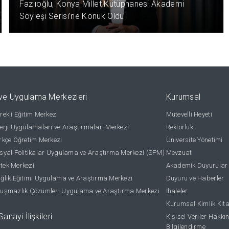
Fazlıoğlu, Konya Millet Kütüphanesi Akademi
Söyleşi Serisi’ne Konuk Oldu
ve Uygulama Merkezleri
Kurumsal
ekli Eğitim Merkezi
Mütevelli Heyeti
rji Uygulamaları ve Araştırmaları Merkezi
Rektörlük
kçe Öğretim Merkezi
Üniversite Yönetimi
yal Politikalar Uygulama ve Araştırma Merkezi (SPM)
Mevzuat
stek Merkezi
Akademik Duyurular
lık Eğitimi Uygulama ve Araştırma Merkezi
Duyuru ve Haberler
uşmazlık Çözümleri Uygulama ve Araştırma Merkezi
İhaleler
Kurumsal Kimlik Kit
anayi İlişkileri
Kişisel Veriler Hakkı
Bilgilendirme