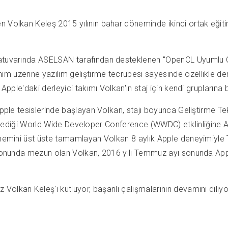
en Volkan Keleş 2015 yılının bahar döneminde ikinci ortak eğ
ratuvarında ASELSAN tarafından desteklenen "OpenCL Uyumlu Ç
 üzerine yazılım geliştirme tecrübesi sayesinde özellikle derle
 Apple'daki derleyici takımı Volkan'ın staj için kendi gruplarına
Apple tesislerinde başlayan Volkan, stajı boyunca Geliştirme Tek
düzenlediği World Wide Developer Conference (WWDC) etklinliğine 
 dönemini üst üste tamamlayan Volkan 8 aylık Apple deneyimiyl
ı sonunda mezun olan Volkan, 2016 yılı Temmuz ayı sonunda App
olkan Keleş'i kutluyor, başarılı çalışmalarının devamını diliyo