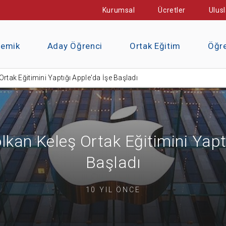
Kurumsal
Ücretler
Ulusl
demik
Aday Öğrenci
Ortak Eğitim
Öğre
tak Eğitimini Yaptığı Apple'da İşe Başladı
an Keleş Ortak Eğitimini Yaptı
Başladı
10 YIL ÖNCE