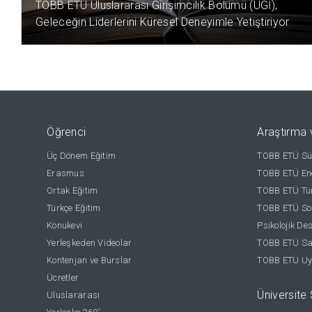
TOBB ETÜ Uluslararası Girişimcilik Bölümü (UGİ),
Geleceğin Liderlerini Küresel Deneyimle Yetiştiriyor
Öğrenci
Araştırma 
Üç Dönem Eğitim
TOBB ETÜ Sür
Erasmus
TOBB ETÜ Ene
Ortak Eğitim
TOBB ETÜ Tür
Türkçe Eğitim
TOBB ETÜ Sos
Konukevi
Psikolojik De
Yerleşkeden Videolar
TOBB ETÜ Sağ
Kontenjan ve Burslar
TOBB ETÜ Uy
Ücretler
Üniversite S
Uluslararası
°