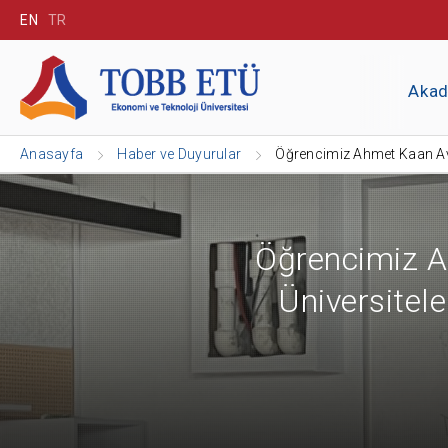
EN
TR
Aka
Anasayfa
Haber ve Duyurular
Öğrencimiz Ahmet Kaan Avc
Öğrencimiz 
Üniversitel