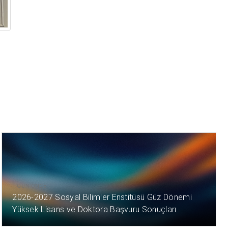
1 GÜN ÖNCE
2026-2027 Sosyal Bilimler Enstitüsü Güz Dönemi
Yüksek Lisans ve Doktora Başvuru Sonuçları