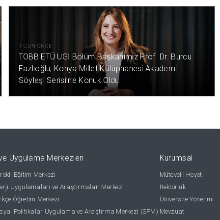
1 GÜN ÖNCE
TOBB ETÜ UGİ Bölüm Başkanımız Prof. Dr. Burcu
Fazlıoğlu, Konya Millet Kütüphanesi Akademi
Söyleşi Serisi’ne Konuk Oldu
ve Uygulama Merkezleri
Kurumsal
ekli Eğitim Merkezi
Mütevelli Heyeti
rji Uygulamaları ve Araştırmaları Merkezi
Rektörlük
kçe Öğretim Merkezi
Üniversite Yönetimi
yal Politikalar Uygulama ve Araştırma Merkezi (SPM)
Mevzuat