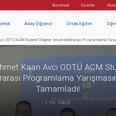
Kurumsal
Ücretler
Ulusl
demik
Aday Öğrenci
Ortak Eğitim
Öğre
ı ODTÜ ACM Student Chapter Üniversitelerarası Programlama Yarışm
Ahmet Kaan Avcı ODTÜ ACM Stu
erarası Programlama Yarışmasını 
Tamamladı!
1 YIL ÖNCE