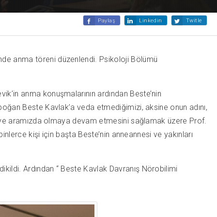
Paylaş
Linkedin
Twitle
inde anma töreni düzenlendi. Psikoloji Bölümü
.
evik’in anma konuşmalarının ardından Beste’nin
e boğan Beste Kavlak’a veda etmediğimizi, aksine onun adını,
sını ve aramızda olmaya devam etmesini sağlamak üzere Prof.
binlerce kişi için başta Beste’nin anneannesi ve yakınları
ikildi. Ardından “ Beste Kavlak Davranış Nörobilimi