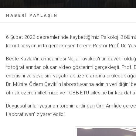
HABERİ PAYLAŞIN
6 Şubat 2023 depremlerinde kaybettiğimiz Psikoloji Bölümü 
koordinasyonunda gerçekleşen törene Rektör Prof. Dr. Yusuf 
Beste Kavlak’ın anneannesi Nejla Tavukcu'nun davetli olduğ
fotoğraflarından oluşan video gösterimi gerçekleşti. Prof. 
enerjisini ve sevgisini yaşatmak üzere anısına dikilecek ağ
Dr. Münire Özlem Çevik’in laboratuvarına adının verildiğini b
olmak üzere milletimize ve TOBB ETÜ ailesine bir kez daha baş
Duygusal anlar yaşanan törenin ardından Çim Amfide gerçekl
Laboratuvarı” ziyaret edildi.