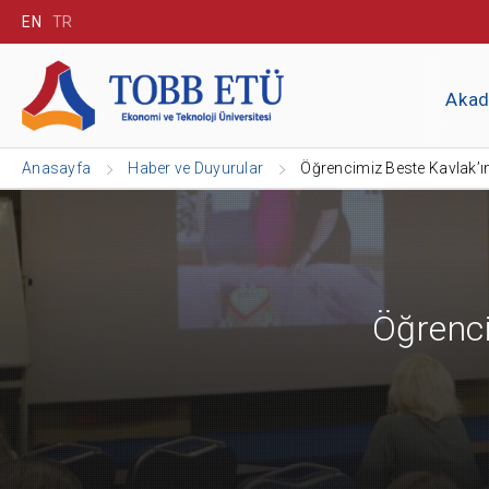
EN
TR
Aka
Anasayfa
Haber ve Duyurular
Öğrencimiz Beste Kavlak’ı
Öğrenci