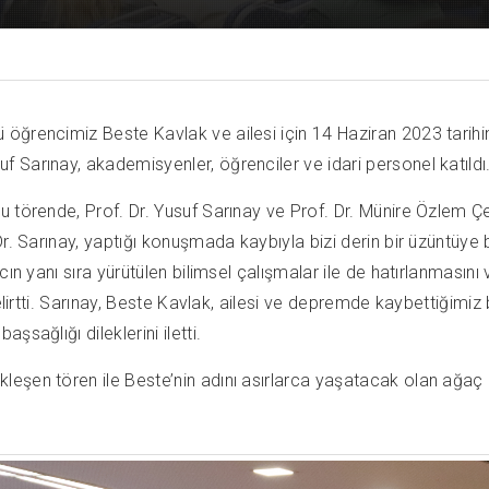
öğrencimiz Beste Kavlak ve ailesi için 14 Haziran 2023 tarih
Sarınay, akademisyenler, öğrenciler ve idari personel katıldı
u törende, Prof. Dr. Yusuf Sarınay ve Prof. Dr. Münire Özlem Ç
Dr. Sarınay, yaptığı konuşmada kaybıyla bizi derin bir üzüntüy
acın yanı sıra yürütülen bilimsel çalışmalar ile de hatırlanma
elirtti. Sarınay, Beste Kavlak, ailesi ve depremde kaybettiğimiz 
sağlığı dileklerini iletti.
eşen tören ile Beste’nin adını asırlarca yaşatacak olan ağaç d