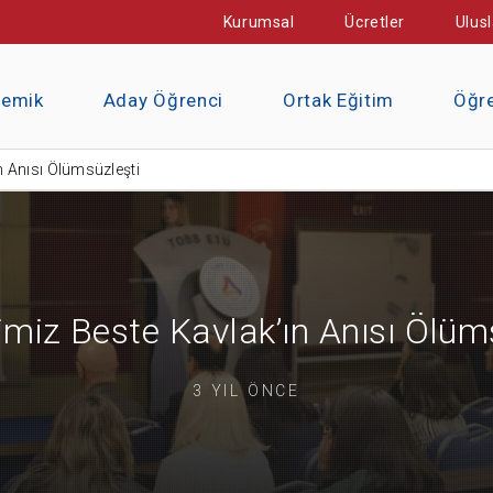
Kurumsal
Ücretler
Ulusl
demik
Aday Öğrenci
Ortak Eğitim
Öğre
n Anısı Ölümsüzleşti
miz Beste Kavlak’ın Anısı Ölüm
3 YIL ÖNCE