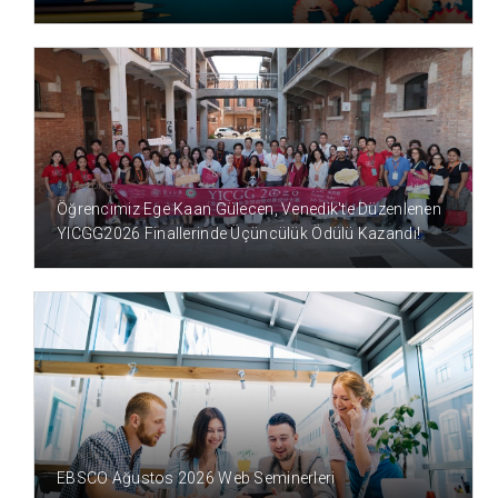
4 SAAT ÖNCE
Öğrencimiz Ege Kaan Gülecen, Venedik'te Düzenlenen
YICGG2026 Finallerinde Üçüncülük Ödülü Kazandı!
2 GÜN ÖNCE
EBSCO Ağustos 2026 Web Seminerleri