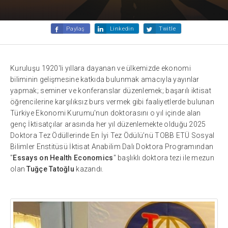
Paylaş
Linkedin
Twitle
Kuruluşu 1920'li yıllara dayanan ve ülkemizde ekonomi
biliminin gelişmesine katkıda bulunmak amacıyla yayınlar
yapmak; seminer ve konferanslar düzenlemek; başarılı iktisat
öğrencilerine karşılıksız burs vermek gibi faaliyetlerde bulunan
Türkiye Ekonomi Kurumu'nun doktorasını o yıl içinde alan
genç İktisatçılar arasında her yıl düzenlemekte olduğu 2025
Doktora Tez Ödüllerinde En İyi Tez Ödülü’nü TOBB ETÜ Sosyal
Bilimler Enstitüsü İktisat Anabilim Dalı Doktora Programından
"
Essays on Health Economics
" başlıklı doktora tezi ile mezun
olan
Tuğçe Tatoğlu
kazandı.