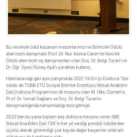
Bu vesileyle ödül kazanan mezunlarımızı ve Birincilik Ödülü
alan tezin danışmanı Prof. Dr. Nur Asena Caner ile İkincilik
Ödülü alan tezin eş danışmanları olan Doç. Dr. Belgi Turan'ı ve
Dr. Öğr. Üyesi Güneş Aşık’ı yürekten kutlarız.
Hatırlanacağı gibi aynı yarışmada 2022 Yılı En İyi Doktora Tezi
ödülü de TOBB ETÜ Sosyal Bilimler Enstitüsü İktisat Anabilim
Dalı Doktora Programı’nın ilk mezunu olan M. Utku Özmen’in,
Prof. Dr. İsmail Sağlam ve Doç. Dr. Belgi Turan’ın
danışmanlığında tamamladığı teze gitmişti.
2022’den bu yana toplam beş doktora mezunu veren SBE
İktisat Ana Bilim Dalı TEK’in her yıl verdiği prestijli ödüllerden
üçünü alarak gösterdiği çok kayda değer başarının istikrarlı