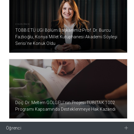
2 GÜN ÖNCE
TOBB ETÜ UGİ Bölüm Başkanımız Prof. Dr. Burcu
Fazlıoğlu, Konya Millet Kütüphanesi Akademi Söyleşi
Serisi’ne Konuk Oldu
3 GÜN ÖNCE
Doç. Dr. Meltem GÖLGELİ’nin Projesi TÜBİTAK 1002
Programı Kapsamında Desteklenmeye Hak Kazandı
Öğrenci