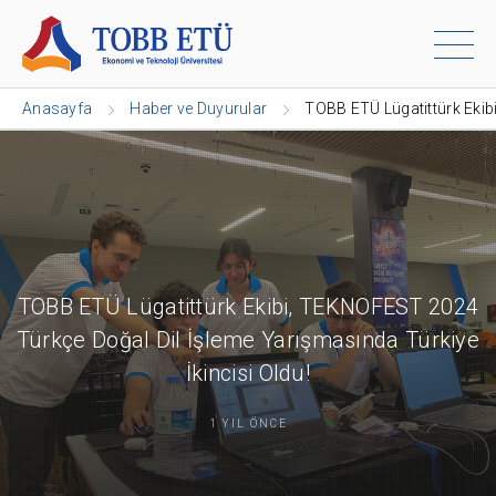
Anasayfa
Haber ve Duyurular
TOBB ETÜ Lügatittürk Ekib
TOBB ETÜ Lügatittürk Ekibi, TEKNOFEST 2024
Türkçe Doğal Dil İşleme Yarışmasında Türkiye
İkincisi Oldu!
1 YIL ÖNCE