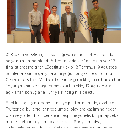
313 takım ve 888 kişinin katıldığı yarışmada, 14 Haziran’da
başvurular tamamlandı. 5 Temmuz’da ise 163 takım ve 513
finalist arasına giren Lügatittürk ekibi, 8 Temmuz- 9 Ağustos
tarihleri arasında çalışmalarını yoğun bir şekilde sürdürdü.
Gebze’deki Bilişim Vadisi ofislerinde gerçekleştirilen hackathon
ile yarışmanın son aşamasına katılan ekip, 17 Ağustos’ta
açıklanan sonuçlarla Türkiye ikinciliğini elde etti.
Yaptıkları çalışma, sosyal medya platformlarında, özellikle
Twitter'da, kullanıcıların toplumsal olaylara katılımına neden
olan ve yönlendiren içeriklerin tespitine yönelik bir yapay zekâ
modeli geliştirmeyi amaçlamaktadır. Sosyal medya,
kullanıcılar arasında hızlı bilgi akışını sağlayarak toplumsal