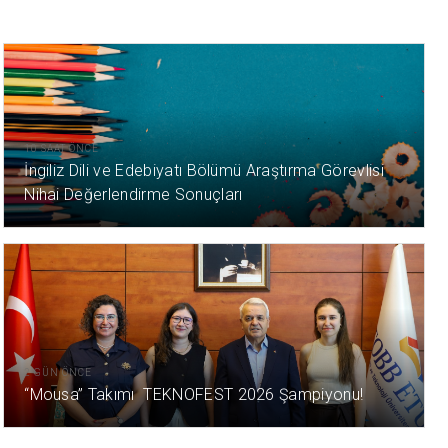
10 SAAT ÖNCE
İngiliz Dili ve Edebiyatı Bölümü Araştırma Görevlisi
Nihai Değerlendirme Sonuçları
2 GÜN ÖNCE
“Mousa” Takımı TEKNOFEST 2026 Şampiyonu!