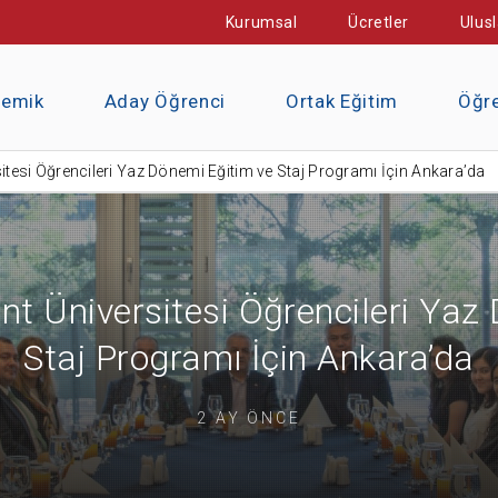
Kurumsal
Ücretler
Ulusl
demik
Aday Öğrenci
Ortak Eğitim
Öğre
tesi Öğrencileri Yaz Dönemi Eğitim ve Staj Programı İçin Ankara’da
 Üniversitesi Öğrencileri Yaz
Staj Programı İçin Ankara’da
2 AY ÖNCE