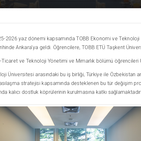
25-2026 yaz dönemi kapsamında TOBB Ekonomi ve Teknoloji Ün
hinde Ankara’ya geldi. Öğrencilere, TOBB ETÜ Taşkent Üniversi
E-Ticaret ve Teknoloji Yönetimi ve Mimarlık bölümü öğrenciler
iversitesi arasındaki bu iş birliği, Türkiye ile Özbekistan arası
rarasılaşma stratejisi kapsamında desteklenen bu tür değişim pr
ında kalıcı dostluk köprülerinin kurulmasına katkı sağlamaktadır