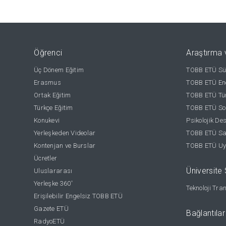
Öğrenci
Araştırma 
Üç Dönem Eğitim
TOBB ETÜ Sür
Erasmus
TOBB ETÜ Ene
Ortak Eğitim
TOBB ETÜ Tür
Türkçe Eğitim
TOBB ETÜ Sos
Konukevi
Psikolojik De
Yerleşkeden Videolar
TOBB ETÜ Sağ
Kontenjan ve Burslar
TOBB ETÜ Uy
Ücretler
Üniversite S
Uluslararası
Yerleşke 360
°
Teknoloji Tra
Erişilebilir Engelsiz TOBB ETÜ
Gazete ETÜ
Bağlantılar
RadyoETÜ