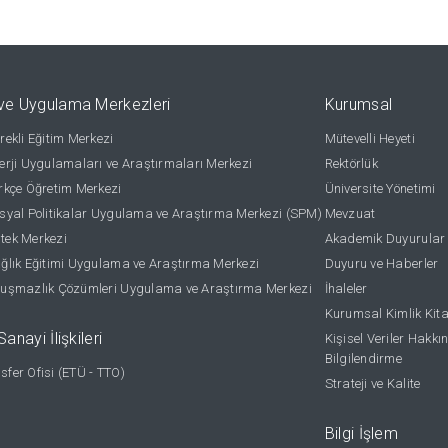
ve Uygulama Merkezleri
Kurumsal
ekli Eğitim Merkezi
Mütevelli Heyeti
rji Uygulamaları ve Araştırmaları Merkezi
Rektörlük
kçe Öğretim Merkezi
Üniversite Yönetimi
yal Politikalar Uygulama ve Araştırma Merkezi (SPM)
Mevzuat
stek Merkezi
Akademik Duyurular
lık Eğitimi Uygulama ve Araştırma Merkezi
Duyuru ve Haberler
uşmazlık Çözümleri Uygulama ve Araştırma Merkezi
İhaleler
Kurumsal Kimlik Kit
anayi İlişkileri
Kişisel Veriler Hakkı
Bilgilendirme
nsfer Ofisi (ETÜ - TTO)
Strateji ve Kalite
Bilgi İşlem