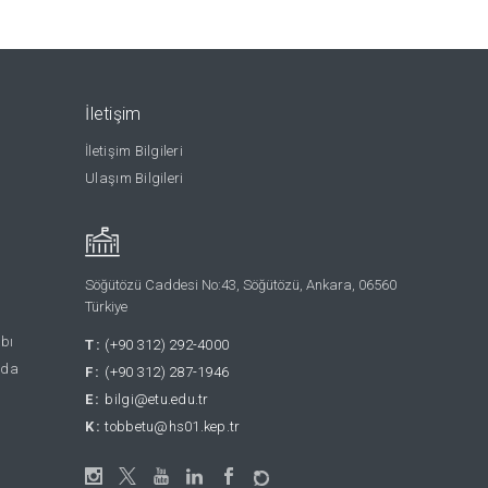
İletişim
İletişim Bilgileri
Ulaşım Bilgileri
Söğütözü Caddesi No:43, Söğütözü, Ankara, 06560
Türkiye
abı
T:
(+90 312) 292-4000
nda
F:
(+90 312) 287-1946
E:
bilgi@etu.edu.tr
K:
tobbetu@hs01.kep.tr