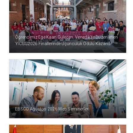
1 GÜN ÖNCE
Öğrencimiz Ege Kaan Gülecen, Venedik'te Düzenlenen
YICGG2026 Finallerinde Üçüncülük Ödülü Kazandı!
3 GÜN ÖNCE
EBSCO Ağustos 2026 Web Seminerleri