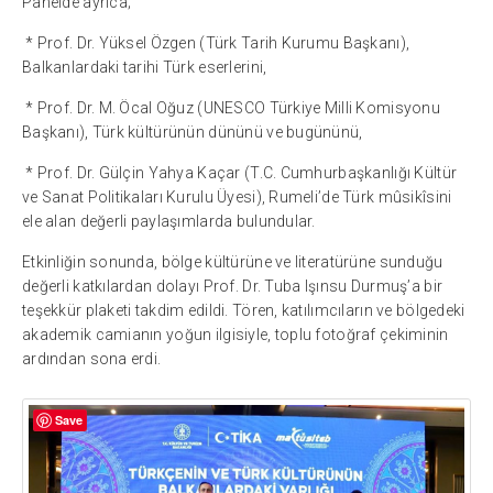
Panelde ayrıca;
* Prof. Dr. Yüksel Özgen (Türk Tarih Kurumu Başkanı),
Balkanlardaki tarihi Türk eserlerini,
* Prof. Dr. M. Öcal Oğuz (UNESCO Türkiye Milli Komisyonu
Başkanı), Türk kültürünün dününü ve bugününü,
* Prof. Dr. Gülçin Yahya Kaçar (T.C. Cumhurbaşkanlığı Kültür
ve Sanat Politikaları Kurulu Üyesi), Rumeli’de Türk mûsikîsini
ele alan değerli paylaşımlarda bulundular.
Etkinliğin sonunda, bölge kültürüne ve literatürüne sunduğu
değerli katkılardan dolayı Prof. Dr. Tuba Işınsu Durmuş’a bir
teşekkür plaketi takdim edildi. Tören, katılımcıların ve bölgedeki
akademik camianın yoğun ilgisiyle, toplu fotoğraf çekiminin
ardından sona erdi.
Save