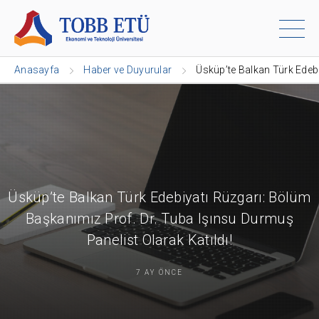
Anasayfa
Haber ve Duyurular
Üsküp’te Balkan Türk Edebi
Üsküp’te Balkan Türk Edebiyatı Rüzgarı: Bölüm
Başkanımız Prof. Dr. Tuba Işınsu Durmuş
Panelist Olarak Katıldı!
7 AY ÖNCE