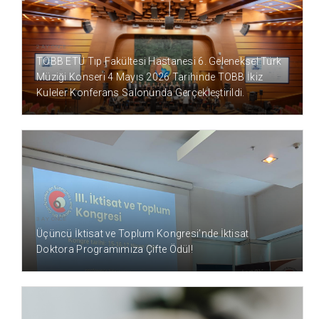
2 AY ÖNCE
TOBB ETÜ Tıp Fakültesi Hastanesi 6. Geleneksel Türk
Müziği Konseri 4 Mayıs 2026 Tarihinde TOBB İkiz
Kuleler Konferans Salonunda Gerçekleştirildi.
3 AY ÖNCE
Üçüncü İktisat ve Toplum Kongresi’nde İktisat
Doktora Programımıza Çifte Ödül!