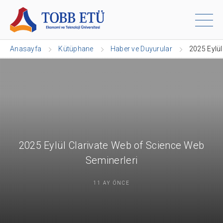
Anasayfa
Kütüphane
Haber ve Duyurular
2025 Eylül
2025 Eylül Clarivate Web of Science Web
Seminerleri
11 AY ÖNCE