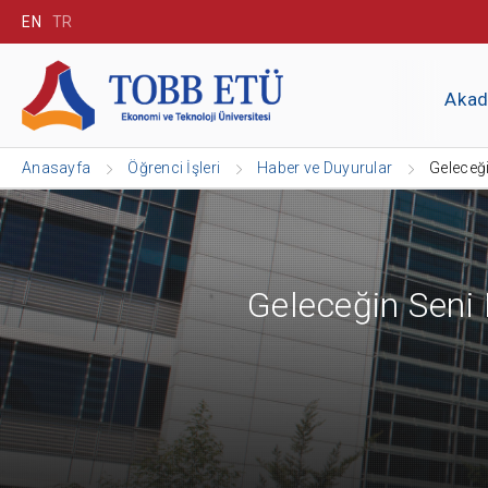
EN
TR
Aka
Anasayfa
Öğrenci İşleri
Haber ve Duyurular
Geleceği
Geleceğin Seni 