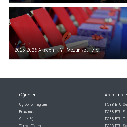
1 AY ÖNCE
2025-2026 Akademik Yılı Mezuniyet Töreni
Öğrenci
Araştırma 
Üç Dönem Eğitim
TOBB ETÜ Sür
Erasmus
TOBB ETÜ Ene
Ortak Eğitim
TOBB ETÜ Tür
Türkçe Eğitim
TOBB ETÜ Sos