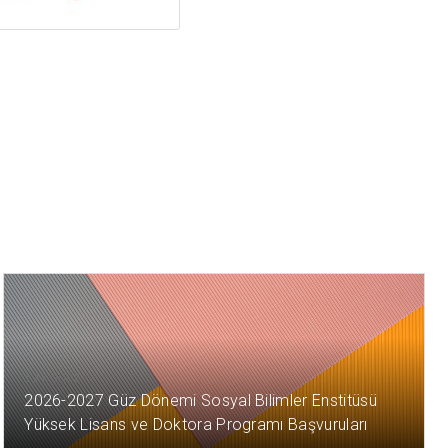
1 AY ÖNCE
2026-2027 Güz Dönemi Sosyal Bilimler Enstitüsü
Yüksek Lisans ve Doktora Programı Başvuruları