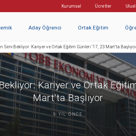
Kurumsal
Ücretler
Ulusl
demik
Aday Öğrenci
Ortak Eğitim
Öğre
n Seni Bekliyor: Kariyer ve Ortak Eğitim Günleri '17, 23 Mart'ta Başlıyo
Bekliyor: Kariyer ve Ortak Eğitim
Mart'ta Başlıyor
9 YIL ÖNCE