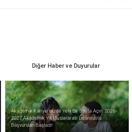
Diğer Haber ve Duyurular
8 GÜN ÖNCE
Akademik Kariyerinizde Yeni Bir Sayfa Açın: 2026-
2027 Akademik Yılı Uluslararası Lisansüstü
Başvuruları Başladı!