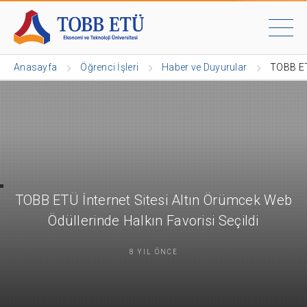
Anasayfa
Öğrenci İşleri
Haber ve Duyurular
TOBB ETÜ
TOBB ETÜ İnternet Sitesi Altın Örümcek Web
Ödüllerinde Halkın Favorisi Seçildi
8 YIL ÖNCE