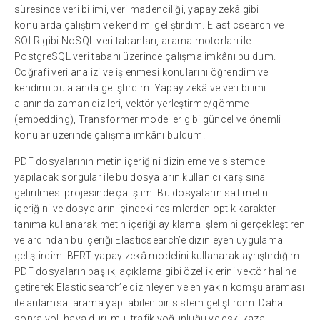
süresince veri bilimi, veri madenciliği, yapay zekâ gibi
konularda çalıştım ve kendimi geliştirdim. Elasticsearch ve
SOLR gibi NoSQL veri tabanları, arama motorları ile
PostgreSQL veri tabanı üzerinde çalışma imkânı buldum.
Coğrafi veri analizi ve işlenmesi konularını öğrendim ve
kendimi bu alanda geliştirdim. Yapay zekâ ve veri bilimi
alanında zaman dizileri, vektör yerleştirme/gömme
(embedding), Transformer modeller gibi güncel ve önemli
konular üzerinde çalışma imkânı buldum.
PDF dosyalarının metin içeriğini dizinleme ve sistemde
yapılacak sorgular ile bu dosyaların kullanıcı karşısına
getirilmesi projesinde çalıştım. Bu dosyaların saf metin
içeriğini ve dosyaların içindeki resimlerden optik karakter
tanıma kullanarak metin içeriği ayıklama işlemini gerçekleştiren
ve ardından bu içeriği Elasticsearch’e dizinleyen uygulama
geliştirdim. BERT yapay zekâ modelini kullanarak ayrıştırdığım
PDF dosyaların başlık, açıklama gibi özelliklerini vektör haline
getirerek Elasticsearch’e dizinleyen ve en yakın komşu araması
ile anlamsal arama yapılabilen bir sistem geliştirdim. Daha
sonra yol, hava durumu, trafik yoğunluğu ve eski kaza