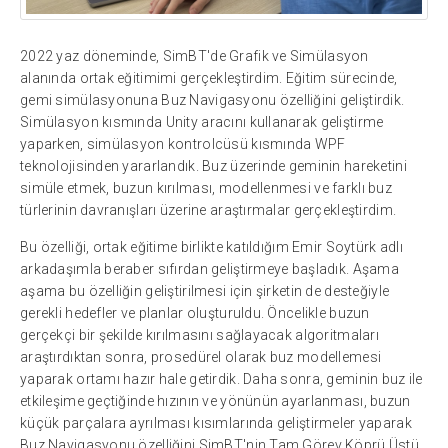
2022 yaz döneminde, SimBT'de Grafik ve Simülasyon
alanında ortak eğitimimi gerçekleştirdim. Eğitim sürecinde,
gemi simülasyonuna Buz Navigasyonu özelliğini geliştirdik.
Simülasyon kısmında Unity aracını kullanarak geliştirme
yaparken, simülasyon kontrolcüsü kısmında WPF
teknolojisinden yararlandık. Buz üzerinde geminin hareketini
simüle etmek, buzun kırılması, modellenmesi ve farklı buz
türlerinin davranışları üzerine araştırmalar gerçekleştirdim.
Bu özelliği, ortak eğitime birlikte katıldığım Emir Soytürk adlı
arkadaşımla beraber sıfırdan geliştirmeye başladık. Aşama
aşama bu özelliğin geliştirilmesi için şirketin de desteğiyle
gerekli hedefler ve planlar oluşturuldu. Öncelikle buzun
gerçekçi bir şekilde kırılmasını sağlayacak algoritmaları
araştırdıktan sonra, prosedürel olarak buz modellemesi
yaparak ortamı hazır hale getirdik. Daha sonra, geminin buz ile
etkileşime geçtiğinde hızının ve yönünün ayarlanması, buzun
küçük parçalara ayrılması kısımlarında geliştirmeler yaparak
Buz Navigasyonu özelliğini SimBT'nin Tam Görev Köprü Üstü