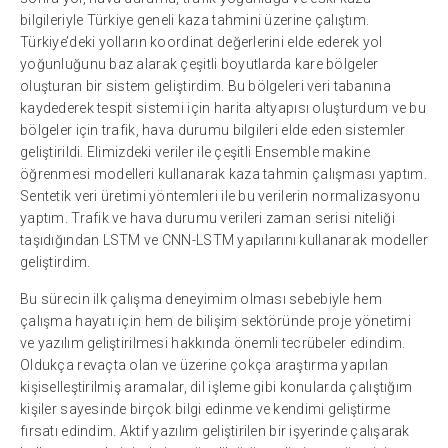
bilgileriyle Türkiye geneli kaza tahmini üzerine çalıştım.
Türkiye’deki yolların koordinat değerlerini elde ederek yol
yoğunluğunu baz alarak çeşitli boyutlarda kare bölgeler
oluşturan bir sistem geliştirdim. Bu bölgeleri veri tabanına
kaydederek tespit sistemi için harita altyapısı oluşturdum ve bu
bölgeler için trafik, hava durumu bilgileri elde eden sistemler
geliştirildi. Elimizdeki veriler ile çeşitli Ensemble makine
öğrenmesi modelleri kullanarak kaza tahmin çalışması yaptım.
Sentetik veri üretimi yöntemleri ile bu verilerin normalizasyonu
yaptım. Trafik ve hava durumu verileri zaman serisi niteliği
taşıdığından LSTM ve CNN-LSTM yapılarını kullanarak modeller
geliştirdim.
Bu sürecin ilk çalışma deneyimim olması sebebiyle hem
çalışma hayatı için hem de bilişim sektöründe proje yönetimi
ve yazılım geliştirilmesi hakkında önemli tecrübeler edindim.
Oldukça revaçta olan ve üzerine çokça araştırma yapılan
kişiselleştirilmiş aramalar, dil işleme gibi konularda çalıştığım
kişiler sayesinde birçok bilgi edinme ve kendimi geliştirme
fırsatı edindim. Aktif yazılım geliştirilen bir işyerinde çalışarak