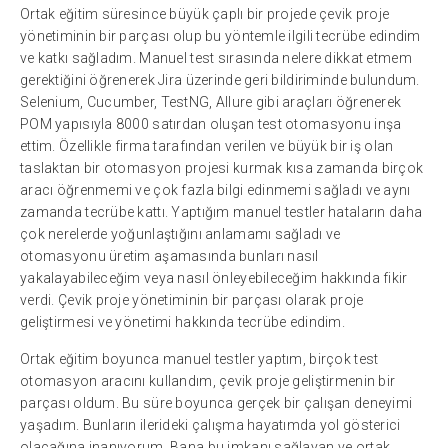
Ortak eğitim süresince büyük çaplı bir projede çevik proje
yönetiminin bir parçası olup bu yöntemle ilgili tecrübe edindim
ve katkı sağladım. Manuel test sırasında nelere dikkat etmem
gerektiğini öğrenerek Jira üzerinde geri bildiriminde bulundum.
Selenium, Cucumber, TestNG, Allure gibi araçları öğrenerek
POM yapısıyla 8000 satırdan oluşan test otomasyonu inşa
ettim. Özellikle firma tarafından verilen ve büyük bir iş olan
taslaktan bir otomasyon projesi kurmak kısa zamanda birçok
aracı öğrenmemi ve çok fazla bilgi edinmemi sağladı ve aynı
zamanda tecrübe kattı. Yaptığım manuel testler hataların daha
çok nerelerde yoğunlaştığını anlamamı sağladı ve
otomasyonu üretim aşamasında bunları nasıl
yakalayabileceğim veya nasıl önleyebileceğim hakkında fikir
verdi. Çevik proje yönetiminin bir parçası olarak proje
geliştirmesi ve yönetimi hakkında tecrübe edindim.
Ortak eğitim boyunca manuel testler yaptım, birçok test
otomasyon aracını kullandım, çevik proje geliştirmenin bir
parçası oldum. Bu süre boyunca gerçek bir çalışan deneyimi
yaşadım. Bunların ilerideki çalışma hayatımda yol gösterici
olacağına inanıyorum. Bana bu imkanı sağlayan ve ortak