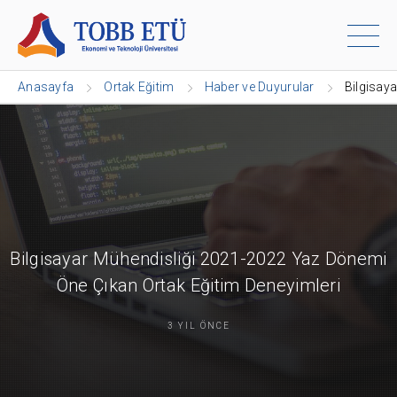
Anasayfa
Ortak Eğitim
Haber ve Duyurular
Bilgisay
Bilgisayar Mühendisliği 2021-2022 Yaz Dönemi
Öne Çıkan Ortak Eğitim Deneyimleri
3 YIL ÖNCE