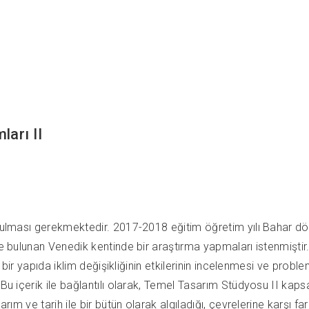
arı II
unulması gerekmektedir. 2017-2018 eğitim öğretim yılı Bahar dö
 bulunan Venedik kentinde bir araştırma yapmaları istenmiştir. Ya
li bir yapıda iklim değişikliğinin etkilerinin incelenmesi ve pro
 Bu içerik ile bağlantılı olarak, Temel Tasarım Stüdyosu II kaps
m ve tarih ile bir bütün olarak algıladığı, çevrelerine karşı farklı