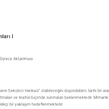
ları I
Sürece Aktarılması
n Sekizinci Harikası” olabileceğini düşündükleri, tarihi bir alanı
tmaları ve teatral biçimde sunmaları beklenmektedir. Mimarlık d
nilikçi bir yaklaşım hedeflenmektedir.