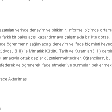
, kazanılan yerinde deneyim ve birikimin, informel biçimde ort
farklı bir bakış açısı kazandırmaya çalışmakla birlikte görsel, i
erinde öğrenmenin sağlayacağı deneyim ve ifade biçimleri heyec
yosu (I-II) ile Mimarlık Kültürü, Tarih ve Kuramları (I-II) ders
acıyla ortak geziler düzenlenmektedirler. Öğrencilerin, bu gezi
federek ve öğrenerek ifade etmeleri ve sunmaları beklenmekt
ece Aktarılması
a