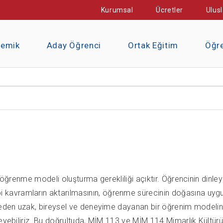
Kurumsal
Ücretler
Ulusl
demik
Aday Öğrenci
Ortak Eğitim
Öğre
 öğrenme modeli oluşturma gerekliliği açıktır. Öğrencinin dinley
kavramların aktarılmasının, öğrenme sürecinin doğasına uygun
meden uzak, bireysel ve deneyime dayanan bir öğrenim modelinin
leyebiliriz. Bu doğrultuda, MİM 113 ve MİM 114 Mimarlık Kültürü