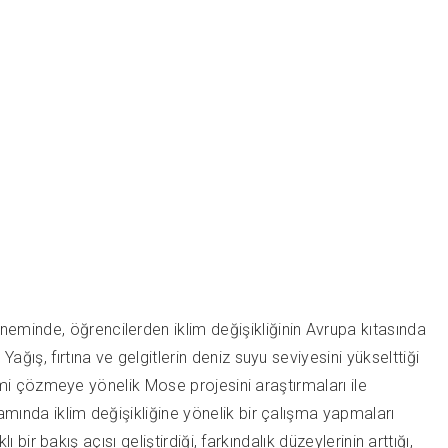
neminde, öğrencilerden iklim değişikliğinin Avrupa kıtasında
ğış, fırtına ve gelgitlerin deniz suyu seviyesini yükselttiği
blemi çözmeye yönelik Mose projesini araştırmaları ile
amında iklim değişikliğine yönelik bir çalışma yapmaları
 bir bakış açısı geliştirdiği, farkındalık düzeylerinin arttığı,