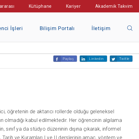
ararası
Kütüphane
Kariyer
Akademik Takvim
nci İşleri
Bilişim Portalı
İletişim
Paylaş
Linkedin
Twitle
ici, öğretenin de aktarıcı rollerde olduğu geleneksel
 olmadığı kabul edilmektedir. Her öğrencinin algılama
, sınıf ya da stüdyo düzeninin dışına çıkarak, informel
, Tarih ve Kuramları I ve II derslerinin amaç, yöntem ve