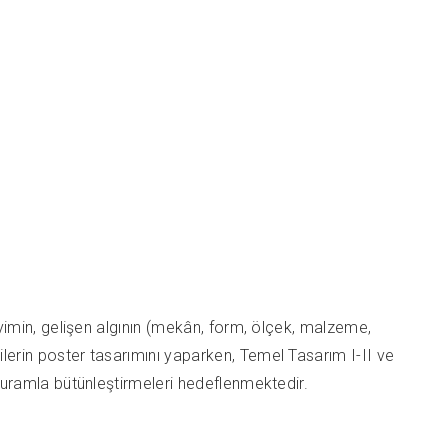
neyimin, gelişen algının (mekân, form, ölçek, malzeme,
ilerin poster tasarımını yaparken, Temel Tasarım I-II ve
e kuramla bütünleştirmeleri hedeflenmektedir.