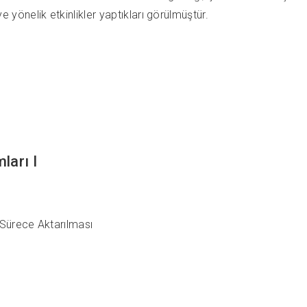
önelik etkinlikler yaptıkları görülmüştür.
ları I
Sürece Aktarılması