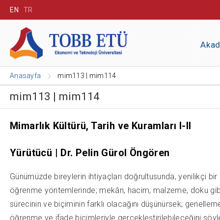
EN
TR
Aka
Anasayfa
mim113 | mim114
mim113 | mim114
Mimarlık Kültürü, Tarih ve Kuramları I-II
Yürütücü | Dr. Pelin Gürol Öngören
Günümüzde bireylerin ihtiyaçları doğrultusunda, yenilikçi bir
öğrenme yöntemlerinde; mekân, hacim, malzeme, doku gibi 
sürecinin ve biçiminin farklı olacağını düşünürsek; genelle
öğrenme ve ifade biçimleriyle gerçekleştirilebileceğini söy