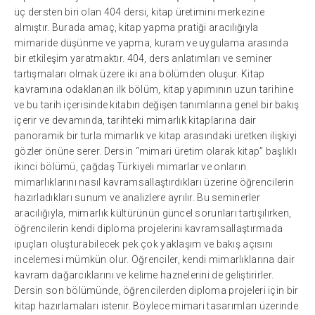
üç dersten biri olan 404 dersi, kitap üretimini merkezine
almıştır. Burada amaç, kitap yapma pratiği aracılığıyla
mimaride düşünme ve yapma, kuram ve uygulama arasında
bir etkileşim yaratmaktır. 404, ders anlatımları ve seminer
tartışmaları olmak üzere iki ana bölümden oluşur. Kitap
kavramına odaklanan ilk bölüm, kitap yapımının uzun tarihine
ve bu tarih içerisinde kitabın değişen tanımlarına genel bir bakış
içerir ve devamında, tarihteki mimarlık kitaplarına dair
panoramik bir turla mimarlık ve kitap arasındaki üretken ilişkiyi
gözler önüne serer. Dersin “mimari üretim olarak kitap” başlıklı
ikinci bölümü, çağdaş Türkiyeli mimarlar ve onların
mimarlıklarını nasıl kavramsallaştırdıkları üzerine öğrencilerin
hazırladıkları sunum ve analizlere ayrılır. Bu seminerler
aracılığıyla, mimarlık kültürünün güncel sorunları tartışılırken,
öğrencilerin kendi diploma projelerini kavramsallaştırmada
ipuçları oluşturabilecek pek çok yaklaşım ve bakış açısını
incelemesi mümkün olur. Öğrenciler, kendi mimarlıklarına dair
kavram dağarcıklarını ve kelime haznelerini de geliştirirler.
Dersin son bölümünde, öğrencilerden diploma projeleri için bir
kitap hazırlamaları istenir. Böylece mimari tasarımları üzerinde