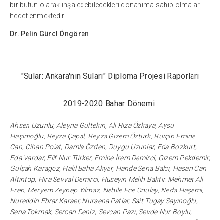
bir bütün olarak inşa edebilecekleri donanıma sahip olmaları
hedeflenmektedir.
Dr. Pelin Gürol Öngören
"Sular: Ankara'nın Suları" Diploma Projesi Raporları
2019-2020 Bahar Dönemi
Ahsen Uzunlu, Aleyna Gültekin, Ali Rıza Özkaya, Aysu
Haşimoğlu, Beyza Çapal, Beyza Gizem Öztürk, Burçin Emine
Can, Cihan Polat, Damla Özden, Duygu Uzunlar, Eda Bozkurt,
Eda Vardar, Elif Nur Türker, Emine İrem Demirci, Gizem Pekdemir,
Gülşah Karagöz, Halil Baha Akyar, Hande Sena Balcı, Hasan Can
Altıntop, Hira Şevval Demirci, Hüseyin Melih Baktır, Mehmet Ali
Eren, Meryem Zeynep Yılmaz, Nebile Ece Onulay, Neda Haşemi,
Nureddin Ebrar Karaer, Nursena Patlar, Sait Tugay Sayınoğlu,
Sena Tokmak, Sercan Deniz, Sevcan Pazı, Sevde Nur Boylu,