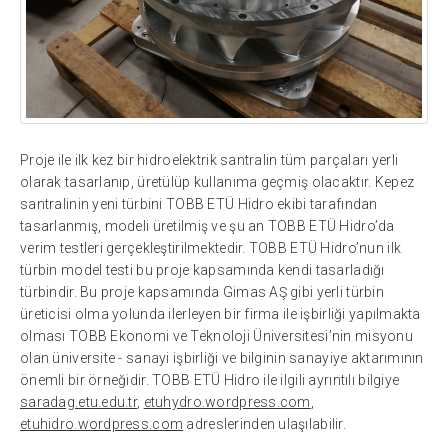
Proje ile ilk kez bir hidroelektrik santralin tüm parçaları yerli
olarak tasarlanıp, üretülüp kullanıma geçmiş olacaktır. Kepez
santralinin yeni türbini TOBB ETÜ Hidro ekibi tarafından
tasarlanmış, modeli üretilmiş ve şu an TOBB ETÜ Hidro’da
verim testleri gerçekleştirilmektedir. TOBB ETÜ Hidro’nun ilk
türbin model testi bu proje kapsamında kendi tasarladığı
türbindir. Bu proje kapsamında Gimas AŞ gibi yerli türbin
üreticisi olma yolunda ilerleyen bir firma ile işbirliği yapılmakta
olması TOBB Ekonomi ve Teknoloji Üniversitesi’nin misyonu
olan üniversite - sanayi işbirliği ve bilginin sanayiye aktarımının
önemli bir örneğidir. TOBB ETÜ Hidro ile ilgili ayrıntılı bilgiye
saradag.etu.edu.tr
,
etuhydro.wordpress.com
,
etuhidro.wordpress.com
adreslerinden ulaşılabilir.