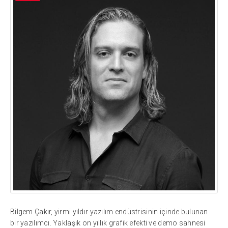
Bilgem Çakır, yirmi yıldır yazılım endüstrisinin içinde bulunan
bir yazılımcı. Yaklaşık on yıllık grafik efekti ve demo sahnesi