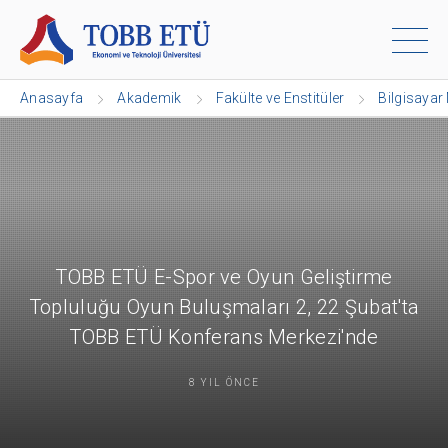
Anasayfa
Akademik
Fakülte ve Enstitüler
Bilgisayar
TOBB ETÜ E-Spor ve Oyun Geliştirme
Topluluğu Oyun Buluşmaları 2, 22 Şubat'ta
TOBB ETÜ Konferans Merkezi'nde
8 YIL ÖNCE