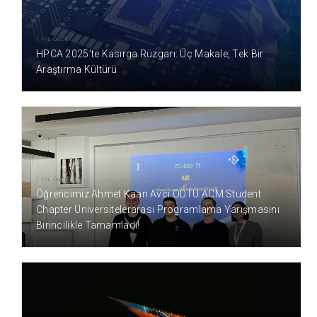
1 YIL ÖNCE
HPCA 2025’te Kasırga Rüzgarı: Üç Makale, Tek Bir
Araştırma Kültürü
1 YIL ÖNCE
Öğrencimiz Ahmet Kaan Avcı ODTÜ ACM Student
Chapter Üniversitelerarası Programlama Yarışmasını
Birincilikle Tamamladı!