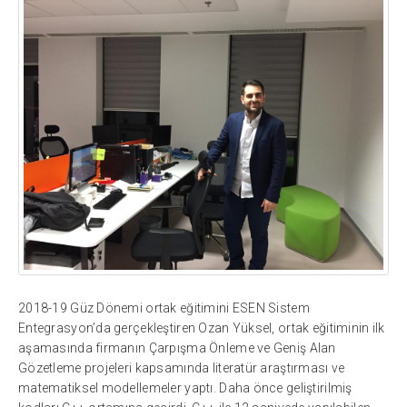
2018-19 Güz Dönemi ortak eğitimini ESEN Sistem
Entegrasyon’da gerçekleştiren Ozan Yüksel, ortak eğitiminin ilk
aşamasında firmanın Çarpışma Önleme ve Geniş Alan
Gözetleme projeleri kapsamında literatür araştırması ve
matematiksel modellemeler yaptı. Daha önce geliştirilmiş