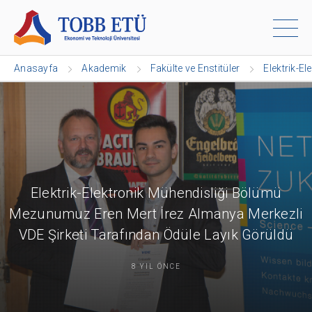
Anasayfa
Akademik
Fakülte ve Enstitüler
Elektrik-El
Elektrik-Elektronik Mühendisliği Bölümü
Mezunumuz Eren Mert İrez Almanya Merkezli
VDE Şirketi Tarafından Ödüle Layık Görüldü
8 YIL ÖNCE