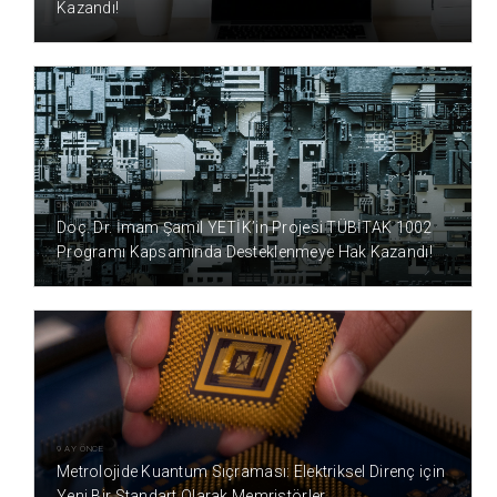
Kazandı!
5 AY ÖNCE
Doç. Dr. İmam Şamil YETİK’in Projesi TÜBİTAK 1002
Programı Kapsamında Desteklenmeye Hak Kazandı!
9 AY ÖNCE
Metrolojide Kuantum Sıçraması: Elektriksel Direnç için
Yeni Bir Standart Olarak Memristörler