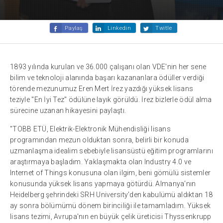
Paylaş
Linkedin
Twitle
1893 yılında kurulan ve 36.000 çalışanı olan VDE'nin her sene
bilim ve teknoloji alanında başarı kazananlara ödüller verdiği
törende mezunumuz Eren Mert İrez yazdığı yüksek lisans
teziyle "En İyi Tez" ödülüne layık görüldü. İrez bizlerle ödül alma
sürecine uzanan hikayesini paylaştı.
"TOBB ETÜ, Elektrik-Elektronik Mühendisliği lisans
programından mezun olduktan sonra, belirli bir konuda
uzmanlaşma idealim sebebiyle lisansüstü eğitim programlarını
araştırmaya başladım. Yaklaşmakta olan Industry 4.0 ve
Internet of Things konusuna olan ilgim, beni gömülü sistemler
konusunda yüksek lisans yapmaya götürdü. Almanya'nın
Heidelberg şehrindeki SRH University'den kabulümü aldıktan 18
ay sonra bölümümü dönem birinciliği ile tamamladım. Yüksek
lisans tezimi, Avrupa'nın en büyük çelik üreticisi Thyssenkrupp