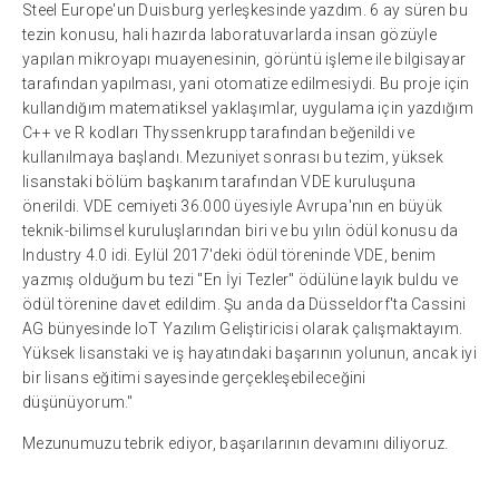
Steel Europe'un Duisburg yerleşkesinde yazdım. 6 ay süren bu
tezin konusu, hali hazırda laboratuvarlarda insan gözüyle
yapılan mikroyapı muayenesinin, görüntü işleme ile bilgisayar
tarafından yapılması, yani otomatize edilmesiydi. Bu proje için
kullandığım matematiksel yaklaşımlar, uygulama için yazdığım
C++ ve R kodları Thyssenkrupp tarafından beğenildi ve
kullanılmaya başlandı. Mezuniyet sonrası bu tezim, yüksek
lisanstaki bölüm başkanım tarafından VDE kuruluşuna
önerildi. VDE cemiyeti 36.000 üyesiyle Avrupa'nın en büyük
teknik-bilimsel kuruluşlarından biri ve bu yılın ödül konusu da
Industry 4.0 idi. Eylül 2017'deki ödül töreninde VDE, benim
yazmış olduğum bu tezi "En İyi Tezler" ödülüne layık buldu ve
ödül törenine davet edildim. Şu anda da Düsseldorf'ta Cassini
AG bünyesinde IoT Yazılım Geliştiricisi olarak çalışmaktayım.
Yüksek lisanstaki ve iş hayatındaki başarının yolunun, ancak iyi
bir lisans eğitimi sayesinde gerçekleşebileceğini
düşünüyorum."
Mezunumuzu tebrik ediyor, başarılarının devamını diliyoruz.