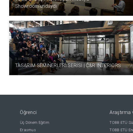
Showroom’undaydı
9 AY ÖNCE
TASARIM SEMİNERLERİ SERİSİ | C&R INTERIORS
Öğrenci
Araştırma 
Üç Dönem Eğitim
TOBB ETÜ Sür
Erasmus
TOBB ETÜ Ene