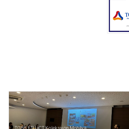
8 AY ÖNCE
TOBB ETÜ İÇT Koleksiyon Mobilya