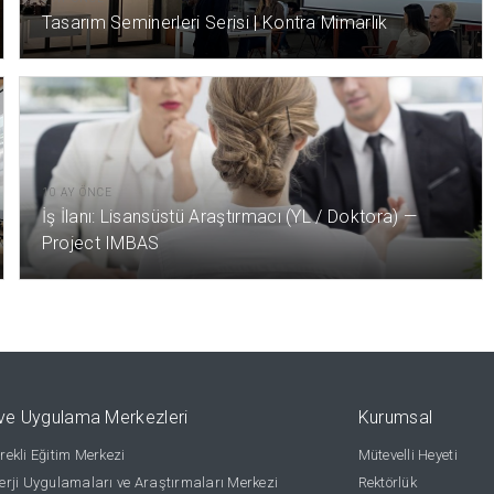
Tasarım Seminerleri Serisi | Kontra Mimarlık
10 AY ÖNCE
İş İlanı: Lisansüstü Araştırmacı (YL / Doktora) —
Project IMBAS
ve Uygulama Merkezleri
Kurumsal
ekli Eğitim Merkezi
Mütevelli Heyeti
rji Uygulamaları ve Araştırmaları Merkezi
Rektörlük