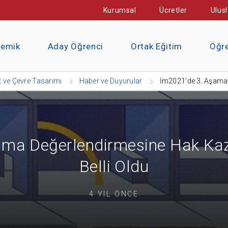
Kurumsal
Ücretler
Ulusl
demik
Aday Öğrenci
Ortak Eğitim
Öğre
k ve Çevre Tasarımı
Haber ve Duyurular
İm2021’de 3. Aşama 
ma Değerlendirmesine Hak Kaz
Belli Oldu
4 YIL ÖNCE