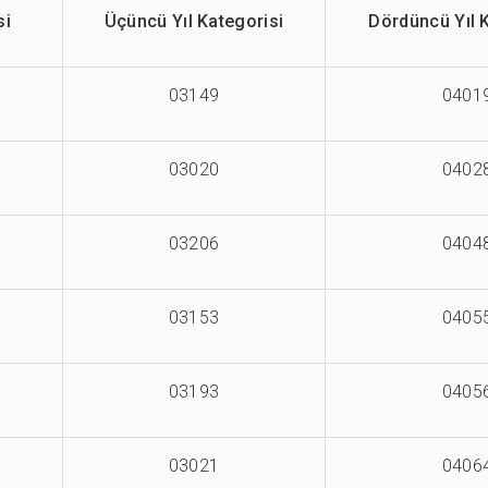
si
Üçüncü Yıl Kategorisi
Dördüncü Yıl 
03149
0401
03020
0402
03206
0404
03153
0405
03193
0405
03021
0406