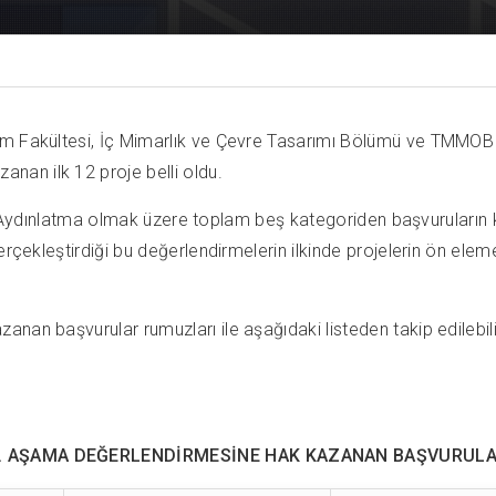
m Fakültesi, İç Mimarlık ve Çevre Tasarımı Bölümü ve TMMOB İçm
nan ilk 12 proje belli oldu.
ve Aydınlatma olmak üzere toplam beş kategoriden başvuruların ka
rçekleştirdiği bu değerlendirmelerin ilkinde projelerin ön eleme
nan başvurular rumuzları ile aşağıdaki listeden takip edilebili
. AŞAMA DEĞERLENDİRMESİNE HAK KAZANAN BAŞVURUL