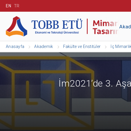
EN
TR
Aka
Anasayfa
Akademik
Fakülte ve Enstitüler
İç Mimarlı
İm2021’de 3. Aşa