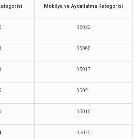
Kategorisi
Mobilya ve Aydınlatma Kategorisi
9
05022
8
05068
8
05017
5
05021
6
05016
4
05070