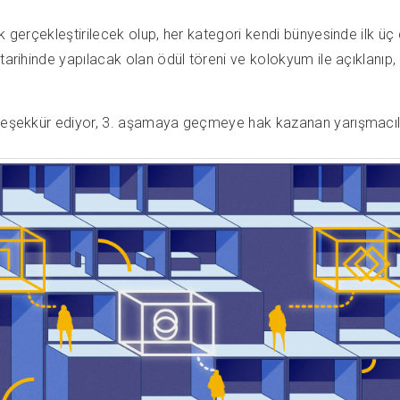
ak gerçekleştirilecek olup, her kategori kendi bünyesinde ilk ü
arihinde yapılacak olan ödül töreni ve kolokyum ile açıklanıp, sa
 teşekkür ediyor, 3. aşamaya geçmeye hak kazanan yarışmacılar