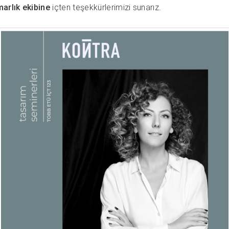
rlık ekibine
içten teşekkürlerimizi sunarız.