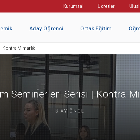
Kurumsal
Ücretler
Ulusl
demik
Aday Öğrenci
Ortak Eğitim
Öğre
 | Kontra Mimarlık
m Seminerleri Serisi | Kontra M
8 AY ÖNCE